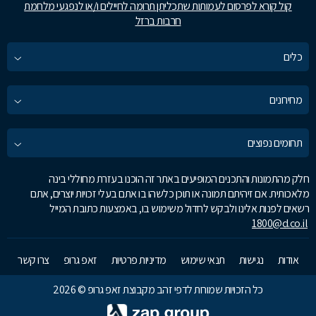
קול קורא לפרסום לעמותות שתכליתן תרומה לחיילים ו/או לנפגעי מלחמת
חרבות ברזל
כלים
מחירונים
תחומים נפוצים
חלק מהתמונות והתכנים המופיעים באתר זה הוכנו בעזרת מחוללי בינה
מלאכותית. אם זיהיתם תמונה או תוכן כלשהו בו אתם בעלי זכויות יוצרים, אתם
רשאים לפנות אלינו ולבקש לחדול משימוש בו, באמצעות כתובת המייל
1800@d.co.il
אודות
נגישות
תנאי שימוש
מדיניות פרטיות
זאפ גרופ
צרו קשר
כל הזכויות שמורות לדפי זהב מקבוצת זאפ גרופ © 2026