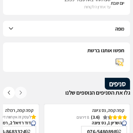
יום שבת
עד אחרון הלקוחות
מפה
חפשו אותנו ברשת
סניפים
גלו את הסניפים הנוספים שלנו
קפה קפה, נס ציונה
קפה קפה, רמלה
(3.6)
לעסק זה אין חוות דעת
8 דירוגים
השריון 1, נס ציונה
דוד רזיאל 2, רמלה
08-8683324
076-5480898