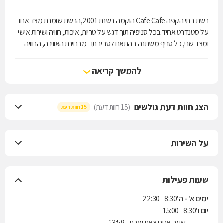
רשת בתי הקפה Cafe Cafe הוקמה בשנת 2001,הרשת שומרת מצד אחד
על סטנדרט אחיד בכל סניפיה תוך דגש על טריות, איכות, חוויה ושירות אישי
ומצד שני, כל סניף משתנה בהתאם לסביבתו - מבחינת האווירה, החוויה
והמזון הניתנים בו - כדי להבטיח חיבור מלא ללקוחות
להמשך קריאה
הצג חוות דעת גולשים
(15 חוות דעת)
15 חוות דעת
על השירות
שעות פעילות
ימים א' - ה'
8:30 - 22:30
יום ו'
8:30 - 15:00
שעה אחרי צאת שבת - 23:59