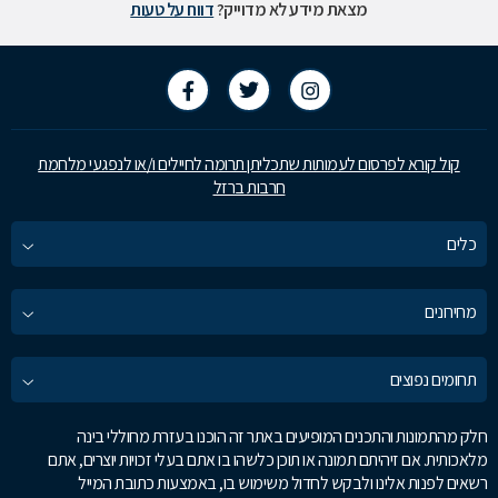
מצאת מידע לא מדוייק?
דווח על טעות
קול קורא לפרסום לעמותות שתכליתן תרומה לחיילים ו/או לנפגעי מלחמת
חרבות ברזל
כלים
מחירונים
תחומים נפוצים
חלק מהתמונות והתכנים המופיעים באתר זה הוכנו בעזרת מחוללי בינה
מלאכותית. אם זיהיתם תמונה או תוכן כלשהו בו אתם בעלי זכויות יוצרים, אתם
רשאים לפנות אלינו ולבקש לחדול משימוש בו, באמצעות כתובת המייל