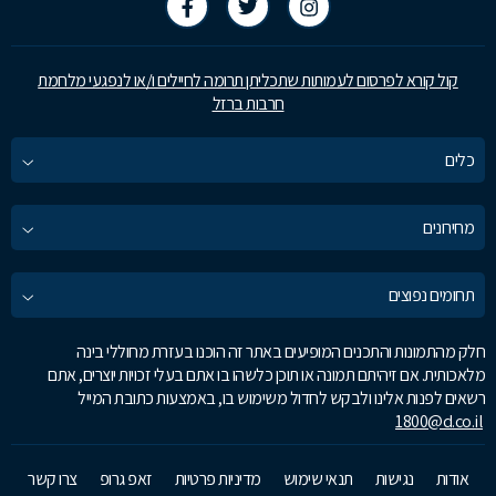
קול קורא לפרסום לעמותות שתכליתן תרומה לחיילים ו/או לנפגעי מלחמת
חרבות ברזל
כלים
מחירונים
תחומים נפוצים
חלק מהתמונות והתכנים המופיעים באתר זה הוכנו בעזרת מחוללי בינה
מלאכותית. אם זיהיתם תמונה או תוכן כלשהו בו אתם בעלי זכויות יוצרים, אתם
רשאים לפנות אלינו ולבקש לחדול משימוש בו, באמצעות כתובת המייל
1800@d.co.il
אודות
נגישות
תנאי שימוש
מדיניות פרטיות
זאפ גרופ
צרו קשר