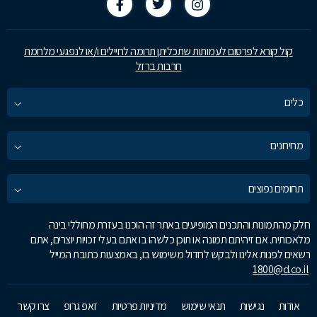
קול קורא לפרסום לעמותות שתכליתן תרומה לחיילים ו/או לנפגעי מלחמת
חרבות ברזל
כלים
מחירונים
תחומים נפוצים
חלק מהתמונות והתכנים המופיעים באתר זה הוכנו בעזרת מחוללי בינה
מלאכותית. אם זיהיתם תמונה או תוכן כלשהו בו אתם בעלי זכויות יוצרים, אתם
רשאים לפנות אלינו ולבקש לחדול משימוש בו, באמצעות כתובת המייל
1800@d.co.il
אודות
נגישות
תנאי שימוש
מדיניות פרטיות
זאפ גרופ
צרו קשר