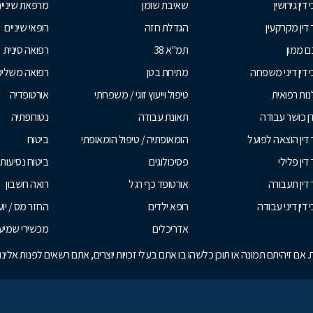
 דין גירושין
שאיבת שומן
מרפאת שיניי
 דין מקרקעין
הגדלת חזה
רופאי שיניים
 ממון
תמ"א 38
רפואה סינית
י דין דיני משפחה
מתיחת בטן
רפואה משלי
ות רפואית
טיפול וייעוץ זוגי / משפחתי
אורטופדיה
ן כושר עבודה
תאונת עבודה
נטורופתיה
 דין הוצאה לפועל
הומאופתיה / טיפול הומאופתי
ביטוח
דין פלילי
פסיכולוגים
ביטוח נסיעות 
 דין תעבורה
אורטופד כף רגל
רואה חשבון
 דין דיני עבודה
רופא ילדים
החזר מס / יו
אדריכלים
מכשירי שמיע
אם זיהיתם תמונה או תוכן כלשהו בו אתם בעלי זכויות יוצרים, אתם רשאים לפנות אלי