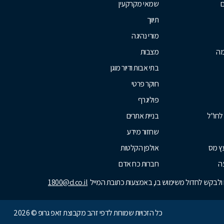
ם
שמאי מקרקעין
תיווך
מורי נהיגה
מה
מצבות
בתי אבות ודיור מוגן
חוקר פרטי
פוליגרף
לחו"ל
בניית אתרים
שחזור מידע
עץ מס
אולפן הקלטות
ה
חברות כח אדם
נו ולבקש לחדול משימוש בו, באמצעות כתובת המייל
1800@d.co.il
כל הזכויות שמורות לדפי זהב מקבוצת זאפ גרופ © 2026