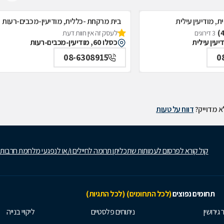
, מודיעין עילית
בית מרקחת -כללית, מודיעין-מכבים-רעות
לעסק זה אין חוות דעת
3 דירוגים
כסלו 60, מודיעין-מכבים-רעות
08-6308915
0
 מדוייק?
דווח על טעות
קול קורא לפרסום לעמותות שתכליתן תרומה לחיילים ו/או לנפגעי מלחמת חרבות
תחומים נפוצים
(לכל התחומים)
(לכל התגיות)
 גירושין
ניתוחים פלסטיים
ליקויי בנייה