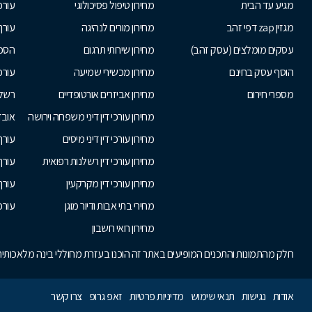
מגיע עד הבית
מחירון טיפול פסיכולוגי
עורכי
מגזין zap דפי זהב
מחירון מורים לנהיגה
עורך
עסקים מומלצים (עסק זהב)
מחירון שירותי תרגום
הסכם
הוסף עסק בחינם
מחירון מכשירי שמיעה
עורכ
מספרי חירום
מחירון אביזרים אורטופדיים
רשלנ
מחירון עורכי דין דיני משפחה וירושה
אובד
מחירון עורכי דין דיני מיסים
עורך
מחירון עורכי דין רשלנות רפואית
עורך 
מחירון עורכי דין מקרקעין
עורך
מחירי בתי אבות ודיור מוגן
עורכי
מחירון רואי חשבון
חלק מהתמונות והתכנים המופיעים באתר זה הוכנו בעזרת מחוללי בינה מלאכותית. 
אודות
נגישות
תנאי שימוש
מדיניות פרטיות
זאפ גרופ
צרו קשר