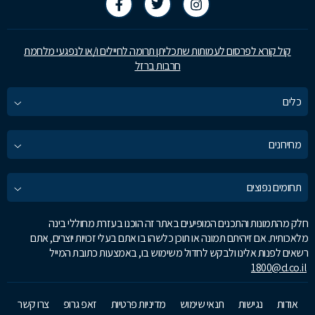
קול קורא לפרסום לעמותות שתכליתן תרומה לחיילים ו/או לנפגעי מלחמת
חרבות ברזל
כלים
מחירונים
תחומים נפוצים
חלק מהתמונות והתכנים המופיעים באתר זה הוכנו בעזרת מחוללי בינה
מלאכותית. אם זיהיתם תמונה או תוכן כלשהו בו אתם בעלי זכויות יוצרים, אתם
רשאים לפנות אלינו ולבקש לחדול משימוש בו, באמצעות כתובת המייל
1800@d.co.il
אודות
נגישות
תנאי שימוש
מדיניות פרטיות
זאפ גרופ
צרו קשר