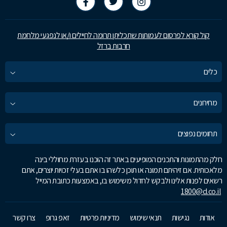
קול קורא לפרסום לעמותות שתכליתן תרומה לחיילים ו/או לנפגעי מלחמת
חרבות ברזל
כלים
מחירונים
תחומים נפוצים
חלק מהתמונות והתכנים המופיעים באתר זה הוכנו בעזרת מחוללי בינה
מלאכותית. אם זיהיתם תמונה או תוכן כלשהו בו אתם בעלי זכויות יוצרים, אתם
רשאים לפנות אלינו ולבקש לחדול משימוש בו, באמצעות כתובת המייל
1800@d.co.il
אודות
נגישות
תנאי שימוש
מדיניות פרטיות
זאפ גרופ
צרו קשר