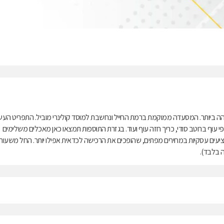
ה ביותר. המסעדה ממוקמת ברמת החייל ונחשבת למוסד קולינרי מוביל. התפריט העש
י עוף ברוטב סודי, כריך חזה עוף ועוד. בגזרת התוספות תמצאו כאן מאכלים משלימים
מציעים עסקיות במחירים מפתים, שהופכים את הרכישה לכדאית אפילו יותר. החל משעות
ה בלבד).