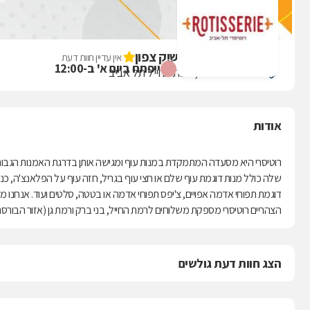
רוטיסרי צ'יקן קלאב שוק צפון
אין עדיין חוות דעת
ייפתח ביום א' ב-12:00
ראול וולנברג 20, רמת החייל תל אביב
אודות
רוטיסרי היא מסעדה המתמקדת במנות עוף ומגישה אותן בדרגת האמנות הגבוה
שלה כולל מנות דוגמת עוף שלם או חצי עוף בגריל, חזה עוף על הפלאנצ'ה, כנפ
דוגמת תפוחי אדמה אפויים, צ'יפס תפוחי אדמה או בטטה, סלטים ועוד. אנחנו 
הצהריים רוטיסרי מספקת משלוחים לרמת החייל, בני ברק ורמת גן (אזור הבורס
הצג חוות דעת גולשים