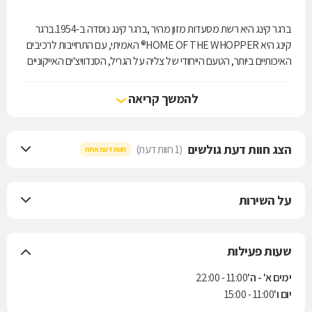
ברגר קינג היא רשת מסעדות מזון מהיר ,ברגר קינג נוסדה ב-1954.ברגר
קינג היא HOME OF THE WHOPPER® האמיתי, עם התחייבות לרכיבים
האיכותיים ביותר, הטעם הייחודי של צליה על הגריל, הסנדוויצ'ים האייקוניים
עם המתכונים שהוכנו במיוחד עבורך, השירות המהיר והאדיב, חווית האירוח
וקבלת הפנים. כל אלו מגדירים את המותג שלנו כבר מעל 60 שנה.
להמשך קריאה
הצג חוות דעת גולשים
(1 חוות דעת)
חוות דעת אחת
על השירות
שעות פעילות
ימים א' - ה'
11:00 - 22:00
יום ו'
11:00 - 15:00