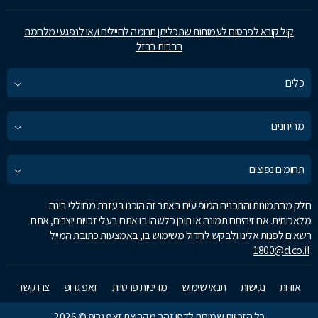
קול קורא לפרסום לעמותות שתכליתן תרומה לחיילים ו/או לנפגעי מלחמת
חרבות ברזל
כלים
מחירונים
תחומים נפוצים
חלק מהתמונות והתכנים המופיעים באתר זה הוכנו בעזרת מחוללי בינה
מלאכותית. אם זיהיתם תמונה או תוכן כלשהו בו אתם בעלי זכויות יוצרים, אתם
רשאים לפנות אלינו ולבקש לחדול משימוש בו, באמצעות כתובת המייל
1800@d.co.il
אודות
נגישות
תנאי שימוש
מדיניות פרטיות
זאפ גרופ
צרו קשר
כל הזכויות שמורות לדפי זהב מקבוצת זאפ גרופ © 2026