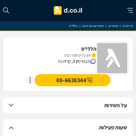
דף הבית
קייטרינג
קייטרינג בקרית גת
הללי'ס
הללי'ס
אין עדיין חוות דעת
מבוא סיון 8, קרית גת
08-6638344
על השירות
שעות פעילות