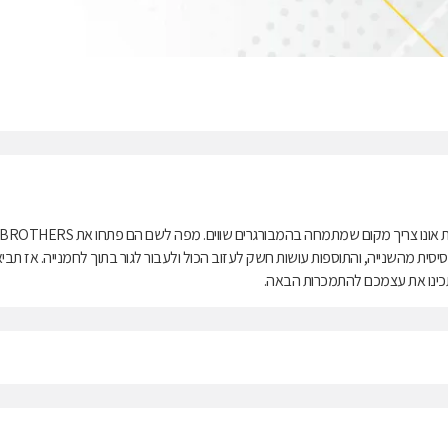
הכול התחיל משלושה אחים - שי, ניר וגל גורן - שזיהו אחלה פוטנציאל: גם בקריית אונו צריך מקום שמתמחה בהמבורגרים שווים. מפה לשם הם פתחו את ROTHERS
 יותר עסיסית מהשנייה, והתוספות עושות חשק לעזוב הכול ולעבור לגור בתוך לחמנייה. אז תביא