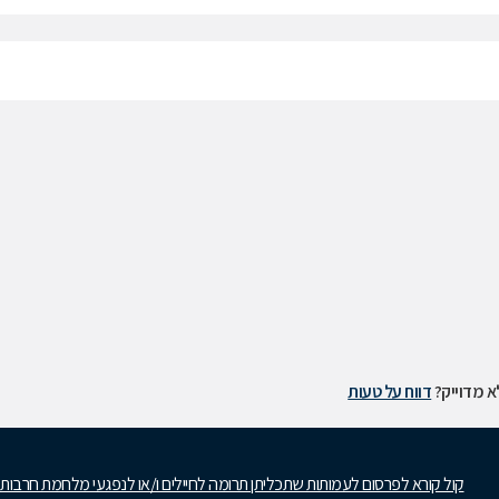
 מדוייק?
דווח על טעות
קול קורא לפרסום לעמותות שתכליתן תרומה לחיילים ו/או לנפגעי מלחמת חרבות