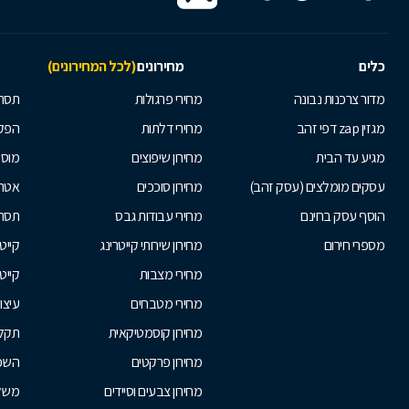
כלים
מחירונים
(לכל המחירונים)
מדור צרכנות נבונה
מחירי פרגולות
תסרו
מגזין zap דפי זהב
מחירי דלתות
הפקת
מגיע עד הבית
מחירון שיפוצים
מוסי
עסקים מומלצים (עסק זהב)
מחירון סוככים
אטרק
הוסף עסק בחינם
מחירי עבודות גבס
תסרו
מספרי חירום
מחירון שירותי קייטרינג
קייט
מחירי מצבות
קייט
מחירי מטבחים
עיצו
מחירון קוסמטיקאית
תקלי
מחירון פרקטים
השכר
מחירון צבעים וסיידים
משלו