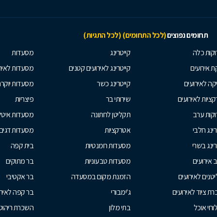
תחומים נפוצים
(לכל התחומים)
(לכל התגיות)
קות כלה
קייטרינג
מסעדות
 אירועים
קייטרינג לאירועים קטנים
מסעדות לאיר
קה לאירועים
קייטרינג כשר
מסעדות יוקר
ציות לאירועים
שירותי בר
פיצריות
קות ערב
תקליטן לחתונה
מסעדות איטל
רינג חלבי
אטרקציות
מסעדות דגים
רינג בשרי
מסעדות רומנטיות
בית קפה
ב אירועים
מסעדות טבעוניות
בר מתוקים
טנים לאירועים
הזמנת מקום במסעדה
בר אקטיבי
ת ציוד לאירועים
ג'ימבורי
בר קפה לאירו
חי אוכל
בתי מלון
השכרת ריהוט 