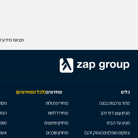
מצאת מידע לא
כלים
מחירונים
(לכל המחירונים)
מדור צרכנות נבונה
מחירי פרגולות
תסרו
מגזין zap דפי זהב
מחירי דלתות
הפקת
מגיע עד הבית
מחירון שיפוצים
מוסי
עסקים מומלצים (עסק זהב)
מחירון סוככים
אטרק