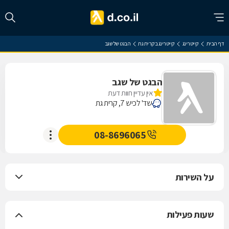
דף הבית
קייטרינג
קייטרינג בקרית גת
הבגט של שגב
הבגט של שגב
אין עדיין חוות דעת
שד' לכיש 7, קרית גת
08-8696065
על השירות
שעות פעילות