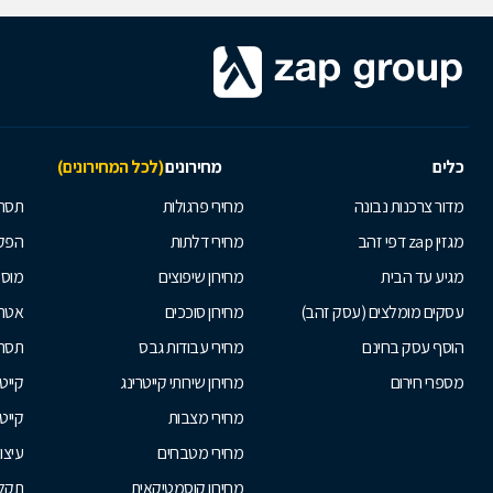
כלים
מחירונים
(לכל המחירונים)
מדור צרכנות נבונה
מחירי פרגולות
תסרו
מגזין zap דפי זהב
מחירי דלתות
הפקת
מגיע עד הבית
מחירון שיפוצים
מוסי
עסקים מומלצים (עסק זהב)
מחירון סוככים
אטרק
הוסף עסק בחינם
מחירי עבודות גבס
תסרו
מספרי חירום
מחירון שירותי קייטרינג
קייט
מחירי מצבות
קייט
מחירי מטבחים
עיצו
מחירון קוסמטיקאית
תקלי