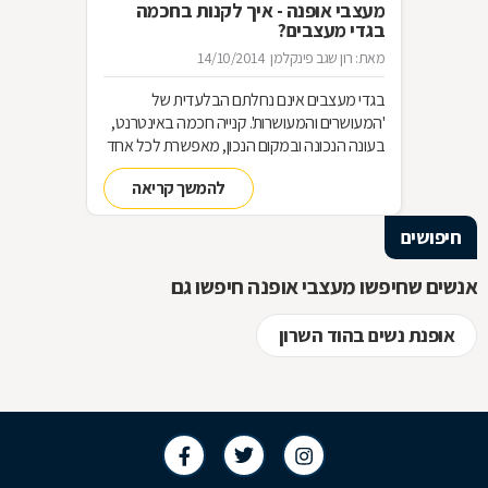
מעצבי אופנה - איך לקנות בחכמה
בגדי מעצבים?
מאת: רון שגב פינקלמן
14/10/2014
בגדי מעצבים אינם נחלתם הבלעדית של
'המעושרים והמעושרות'. קנייה חכמה באינטרנט,
בעונה הנכונה ובמקום הנכון, מאפשרת לכל אחד
ואחת מאתנו להתהדר בבגד יוקרתי ומעוצב
להמשך קריאה
לעילא ולעילא. איך עושים זאת נכון, ומתי אפשר
להניח את היד על פריט אהוב מקולקציה
חיפושים
מועדפת? כל הפרטים בדרך אל ה"עושר".
אנשים שחיפשו מעצבי אופנה חיפשו גם
אופנת נשים בהוד השרון