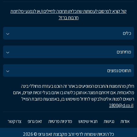
קול קורא לפרסום לעמותות שתכליתן תרומה לחיילים ו/או לנפגעי מלחמת
חרבות ברזל
כלים
מחירונים
תחומים נפוצים
חלק מהתמונות והתכנים המופיעים באתר זה הוכנו בעזרת מחוללי בינה
מלאכותית. אם זיהיתם תמונה או תוכן כלשהו בו אתם בעלי זכויות יוצרים, אתם
רשאים לפנות אלינו ולבקש לחדול משימוש בו, באמצעות כתובת המייל
1800@d.co.il
אודות
נגישות
תנאי שימוש
מדיניות פרטיות
זאפ גרופ
צרו קשר
כל הזכויות שמורות לדפי זהב מקבוצת זאפ גרופ © 2026