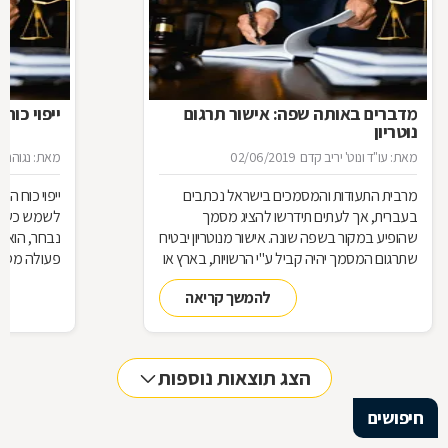
מדברים באותה שפה: אישור תרגום
ייפוי כוח
נוטריון
מאת: עו"ד ונוט' יריב קדם
02/06/2019
מאת: נגוהה 
מרבית התעודות והמסמכים בישראל נכתבים
ייפוי כוח 
בעברית, אך לעתים תידרשו להציג מסמך
לשמש כשלוח 
שהופיע במקור בשפה שונה. אישור מנוטריון יבטיח
נבחר, הוא 
שתרגום המסמך יהיה קביל ע"י הרשויות, בארץ או
פעולה מסוי
בחו"
כמעין יד ש
להמשך קריאה
בזכות ייפוי 
אותה ככזו ש
מלבד האמון
הצג תוצאות נוספות
אז מה זה בדי
חיפושים
חוזר, כיצד ע