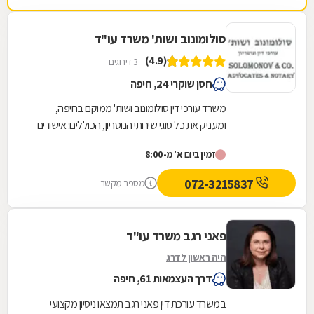
סולומונוב ושות' משרד עו"ד
(4.9)
3 דירוגים
חסן שוקרי 24, חיפה
משרד עורכי דין סולומונוב ושות' ממוקם בחיפה,
ומעניק את כל סוגי שירותי הנוטריון, הכוללים: אישורים
נוטריוניים, כולל אישור אפוסטיל, תרגום...
זמין ביום א' מ-8:00
072-3215837
מספר מקשר
פאני רגב משרד עו"ד
היה ראשון לדרג
דרך העצמאות 61, חיפה
במשרד עורכת דין פאני רגב תמצאו ניסיון מקצועי