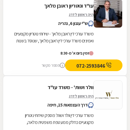
עו"ד ונוטריון ראובן מלאך
היה ראשון לדרג
ש"י עגנון 6, נהריה
משרד עורכי דין ראובן מלאך - שירותי נוטריון מקצועיים
ואמינים משרד עורכי דין ראובן מלאך, שנוסד בשנות
התשעים, מציע שירותי נוטריון איכותיים...
זמין ביום א' מ-8:30
072-2593846
מספר מקשר
וולר ושות' - משרד עו"ד
היה ראשון לדרג
דרך העצמאות 15, חיפה
משרד עורכי דין וולר ושות’ מספק שירותי נוטריון
מקצועיים כחלק ממעטפת משפטית מלאה,
המשלבת ידע וניסיון בצד המשפטי והחוזי. השירות ניתן