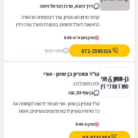
דרך הים 6, מרכז הכרמל חיפה
קרמר מרווין הוא נוטריון, עורך דין ומומחה מהשורה
הראשונה לשלל תחומים. במסגרת משרד עורכי הדין
בראשו הוא עומד, הממוקם בחיפה, מעניק הוא
זמין ביום א' מ-8:00
שירותים...
072-2595316
מספר מקשר
עו"ד ונוטריון בן שושן - אורי
היה ראשון לדרג
בן עמי 53, עכו
עו"ד ונוטריון בן שושן - אורי מעמיד לרשות לקוחותיה את
כל שירותי הנוטריון לרבות תרגומים נוטריוניים, אימות
חתימות, אישורי העתק נאמן למקור,...
זמין מ-8:00
04-8731484