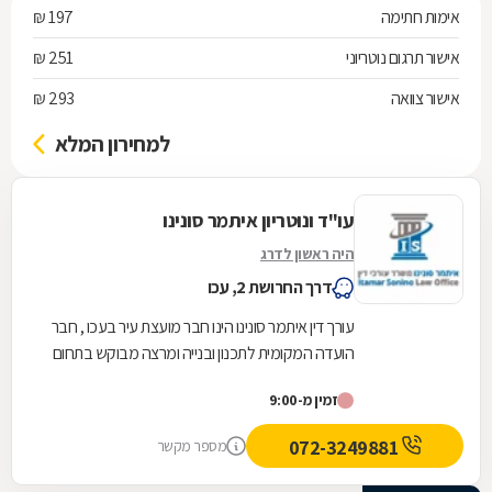
אימות חתימה
197 ₪
אישור תרגום נוטריוני
251 ₪
אישור צוואה
293 ₪
למחירון המלא
עו"ד ונוטריון איתמר סונינו
היה ראשון לדרג
דרך החרושת 2, עכו
עורך דין איתמר סונינו הינו חבר מועצת עיר בעכו , חבר
הועדה המקומית לתכנון ובנייה ומרצה מבוקש בתחום
דיני עבודה , ביטוח לאומי ומשפט אזרחי. תחום...
זמין מ-9:00
072-3249881
מספר מקשר