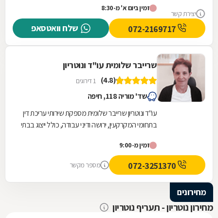
זמין ביום א' מ-8:30
במקצועיות,...
יצירת קשר
שלח וואטסאפ
072-2169717
שרייבר שלומית עו"ד ונוטריון
(4.8)
1 דירוגים
שד' מוריה 118, חיפה
עו"ד ונוטריון שרייבר שלומית מספקת שירותי עריכת דין
בתחומי המקרקעין, ירושה ודיני עבודה, כולל ייצוג בבתי
משפט. כמו כן, מספקת את כל השירותים...
זמין מ-9:00
072-3251370
מספר מקשר
מחירונים
מחירון נוטריון - תעריף נוטריון