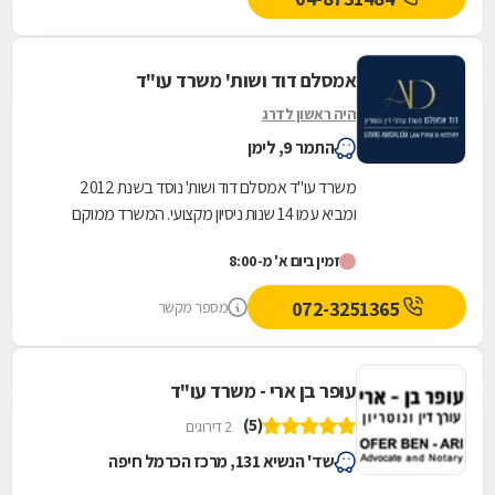
אמסלם דוד ושות' משרד עו"ד
היה ראשון לדרג
התמר 9, לימן
משרד עו"ד אמסלם דוד ושות' נוסד בשנת 2012
ומביא עמו 14 שנות ניסיון מקצועי. המשרד ממוקם
במושב לימן ומעניק שירותים משפטיים מקיפים במגוון
זמין ביום א' מ-8:00
תחומי...
072-3251365
מספר מקשר
עופר בן ארי - משרד עו"ד
(5)
2 דירוגים
שד' הנשיא 131, מרכז הכרמל חיפה