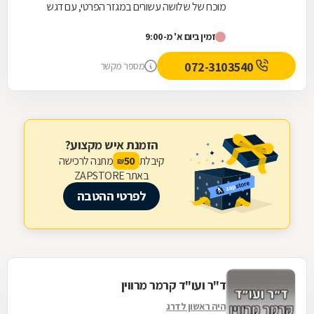
מוכח של שלושה עשורים במגזר הפרטי, עם דגש
מיוחד על שירותים נוטריוניים מקיפים. המשרד מעניק...
זמין ביום א' מ-9:00
072-3103540
מספר מקשר
הזמנת איש מקצוע?
קיבלת
מתנה לרכישה
50
₪
באתר ZAPSTORE
לפרטי ההטבה
ד"ר ועו"ד קרמר מרווין
היה ראשון לדרג