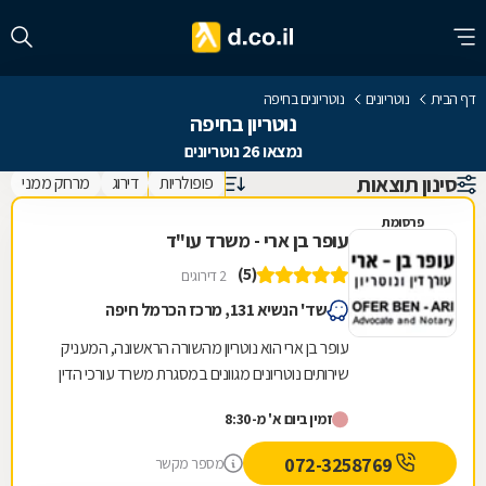
דף הבית
נוטריונים
נוטריונים בחיפה
נוטריון בחיפה
נמצאו 26 נוטריונים
סינון תוצאות
פופולריות
דירוג
מרחק ממני
פרסומת
עופר בן ארי - משרד עו"ד
(5)
2 דירוגים
שד' הנשיא 131, מרכז הכרמל חיפה
עופר בן ארי הוא נוטריון מהשורה הראשונה, המעניק
שירותים נוטריונים מגוונים במסגרת משרד עורכי הדין
שלו בחיפה. בין השירותים, הניתנים בשפות...
זמין ביום א' מ-8:30
072-3258769
מספר מקשר