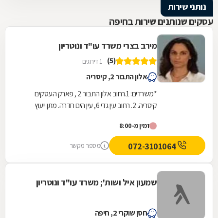
נותני שירות
עסקים שנותנים שירות בחיפה
מירב בצרי משרד עו"ד ונוטריון
(5)
1 דירוגים
אלון התבור 2, קיסריה
*משרדים: 1.רחוב אלון התבור 2 , פארק העסקים
קיסריה. 2. רחוב עין גדי 6, עין הים חדרה. מתן ייעוץ
משפטי מקצועי בכל תחומי המשפט האזרחי לרבות...
זמין מ-8:00
072-3101064
מספר מקשר
שמעון איל ושות'; משרד עו"ד ונוטריון
חסן שוקרי 2, חיפה