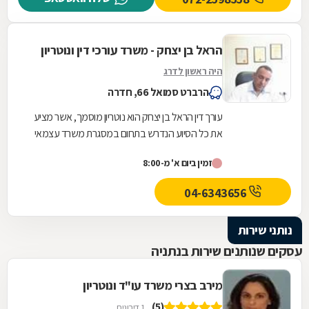
הראל בן יצחק - משרד עורכי דין ונוטריון
היה ראשון לדרג
הרברט סמואל 66, חדרה
עורך דין הראל בן יצחק הוא נוטריון מוסמך, אשר מציע
את כל הסיוע הנדרש בתחום במסגרת משרד עצמאי
הממוקם בחדרה. במשרד תוכלו לקבל שירותים...
זמין ביום א' מ-8:00
04-6343656
נותני שירות
עסקים שנותנים שירות בנתניה
מירב בצרי משרד עו"ד ונוטריון
(5)
1 דירוגים