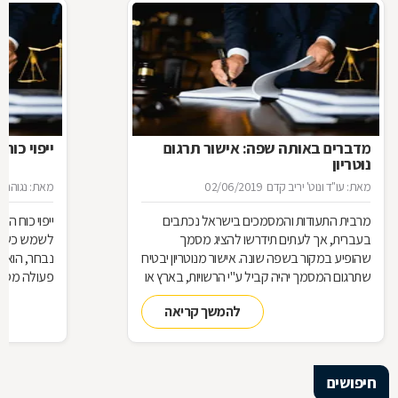
מדברים באותה שפה: אישור תרגום
ייפוי כוח
נוטריון
מאת: עו"ד ונוט' יריב קדם
02/06/2019
מאת: נגוהה 
מרבית התעודות והמסמכים בישראל נכתבים
ייפוי כוח 
בעברית, אך לעתים תידרשו להציג מסמך
לשמש כשלוח 
שהופיע במקור בשפה שונה. אישור מנוטריון יבטיח
נבחר, הוא 
שתרגום המסמך יהיה קביל ע"י הרשויות, בארץ או
פעולה מסוי
בחו"
כמעין יד ש
להמשך קריאה
בזכות ייפוי 
אותה ככזו ש
מלבד האמון
חיפושים