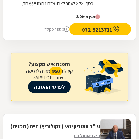
כסף, אלא לעזור לאותו אדם. נותנת ייעוץ חד,
אמיתי ולא רק להגיד הנה יש קייס. אלא טובת
זמין מ-8:00
הלוקח והכי חשוב ריאליות !!! זאת צהלה הלוי !
ממליצה בחום ! אין כמוה :)
072-3213711
מספר מקשר
הזמנת איש מקצוע?
קיבלת
מתנה לרכישה
50
₪
באתר ZAPSTORE
לפרטי ההטבה
עו"ד ונוטריון ינאי (ינקולוביץ) חיים (רומנית)
היה ראשון לדרג