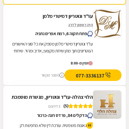
עו"ד ונוטריון דמיטרי מלמן
היה ראשון לדרג
פתח תקוה 6, רמת אפרים נתניה
עו"ד ונוטריון דמיטרי מלמן מספק את כל סוגי האישורים
הנוטריונים תוך מתן שירות מקצועי, אדיב ומהיר. שירותי
הנוטריון הניתנים כוללים בין...
זמין מ-8:00
077-3336137
מספר מקשר
הלוי צהלה-עו"ד ונוטריון, מגשרת מוסמכת
(5)
3 דירוגים
הדקלים 84, פרדס חנה-כרכור
גאונות משפטית. עורכת דין שלא מחפשת רק