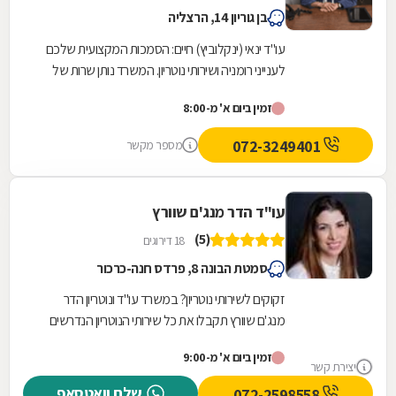
בן גוריון 14, הרצליה
עו"ד ינאי (ינקלוביץ) חיים: הסמכות המקצועית שלכם
לענייני רומניה ושירותי נוטריון. המשרד נותן שרות של
החתמת מסמכים רישמיים בחותמת אפוסטיל של...
זמין ביום א' מ-8:00
072-3249401
מספר מקשר
עו"ד הדר מנג'ם שוורץ
(5)
18 דירוגים
סמטת הבונה 8, פרדס חנה-כרכור
זקוקים לשירותי נוטריון? במשרד עו"ד ונוטריון הדר
מנג'ם שוורץ תקבלו את כל שירותי הנוטריון הנדרשים
לכם תחת קורת גג אחת. המשרד שממוקם בפרדס
זמין ביום א' מ-9:00
חנה...
יצירת קשר
שלח וואטסאפ
072-2598558