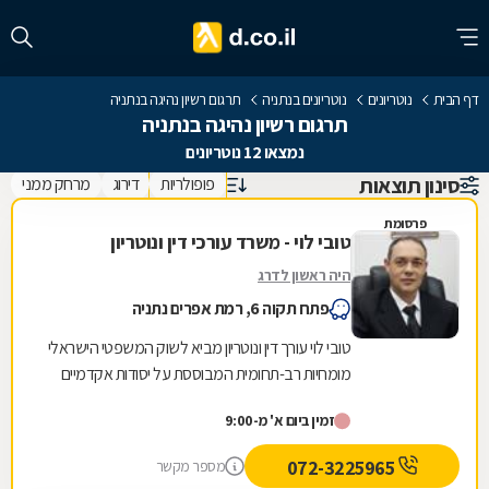
דף הבית
נוטריונים
נוטריונים בנתניה
תרגום רשיון נהיגה בנתניה
תרגום רשיון נהיגה בנתניה
נמצאו 12 נוטריונים
סינון תוצאות
פופולריות
דירוג
מרחק ממני
פרסומת
טובי לוי - משרד עורכי דין ונוטריון
היה ראשון לדרג
פתח תקוה 6, רמת אפרים נתניה
טובי לוי עורך דין ונוטריון מביא לשוק המשפטי הישראלי
מומחיות רב-תחומית המבוססת על יסודות אקדמיים
מוצקים הכוללים תואר שני במדעי הנדל"ן והכשרה...
זמין ביום א' מ-9:00
072-3225965
מספר מקשר