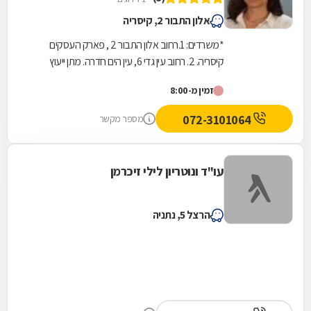
אלון התבור 2, קיסריה
*משרדים: 1.רחוב אלון התבור 2 , פארק העסקים
קיסריה. 2. רחוב עין גדי 6, עין הים חדרה. מתן ייעוץ
משפטי מקצועי בכל תחומי המשפט האזרחי לרבות...
זמין מ-8:00
072-3101064
מספר מקשר
עו"ד ונוטריון לילי זיכרמן
הרצל 5, נתניה