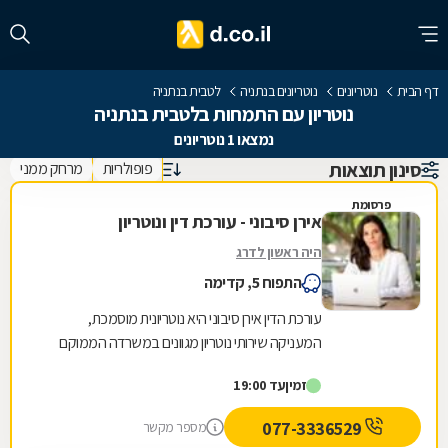
דף הבית
נוטריונים
נוטריונים בנתניה
לטבית בנתניה
נוטריון עם התמחות בלטבית בנתניה
נמצאו 1 נוטריונים
סינון תוצאות
פופולריות
מרחק ממני
פרסומת
אירן סיבוני - עורכת דין ונוטריון
היה ראשון לדרג
התפוח 5, קדימה
עורכת הדין אירן סיבוני היא נוטריונית מוסמכת,
המעניקה שירותי נוטריון מגוונים במשרדה הממוקם
בקדימה. גם בשפה האנגלית בין השירותים, ניתן
זמין
עד 19:00
למנות:...
077-3336529
מספר מקשר