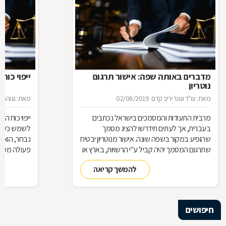
מדברים באותה שפה: אישור תרגום
ייפוי כוח
נוטריון
מאת: עו"ד ונוט' יריב קדם
02/06/2019
מאת: נגוהה 
מרבית התעודות והמסמכים בישראל נכתבים
ייפוי כוח 
בעברית, אך לעתים תידרשו להציג מסמך
לשמש כשלוח 
שהופיע במקור בשפה שונה. אישור מנוטריון יבטיח
נבחר, הוא 
שתרגום המסמך יהיה קביל ע"י הרשויות, בארץ או
פעולה מסוי
בחו"
כמעין יד ש
להמשך קריאה
בזכות ייפוי 
אותה ככזו ש
מלבד האמון
חיפושים
אז מה זה בדי