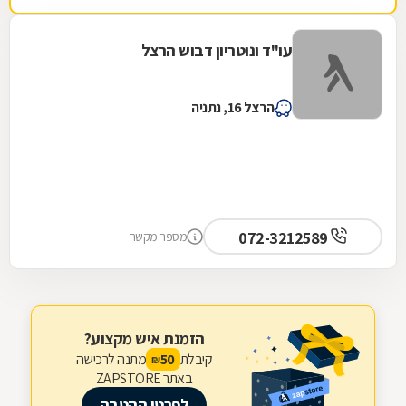
עו"ד ונוטריון דבוש הרצל
הרצל 16, נתניה
072-3212589
מספר מקשר
הזמנת איש מקצוע?
קיבלת
מתנה לרכישה
50
₪
באתר ZAPSTORE
לפרטי ההטבה