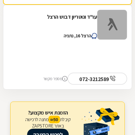
עו"ד ונוטריון דבוש הרצל
הרצל 16, נתניה
072-3212589
מספר מקשר
הזמנת איש מקצוע?
קיבלת
מתנה לרכישה
50
₪
באתר ZAPSTORE
לפרטי ההטבה