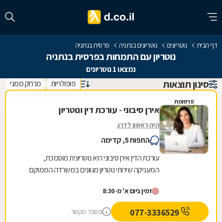
דף הבית
נוטריונים
נוטריונים בנתניה
פרסית בנתניה
נוטריון עם התמחות בפרסית בנתניה
נמצאו 1 נוטריונים
סינון תוצאות
פופולריות
מרחק ממני
פרסומת
אירן סיבוני - עורכת דין ונוטריון
היה ראשון לדרג
התפוח 5, קדימה
עורכת הדין אירן סיבוני היא נוטריונית מוסמכת,
המעניקה שירותי נוטריון מגוונים במשרדה הממוקם
בקדימה. גם בשפה האנגלית בין השירותים, ניתן
זמין ביום א' מ-8:30
למנות:...
077-3336529
מספר מקשר