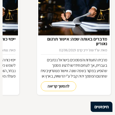
מדברים באותה שפה: אישור תרגום
ייפוי כוח
נוטריון
מאת: עו"ד ונוט' יריב קדם
02/06/2019
מאת: נגוהה 
מרבית התעודות והמסמכים בישראל נכתבים
ייפוי כוח 
בעברית, אך לעתים תידרשו להציג מסמך
לשמש כשלוח 
שהופיע במקור בשפה שונה. אישור מנוטריון יבטיח
נבחר, הוא 
שתרגום המסמך יהיה קביל ע"י הרשויות, בארץ או
פעולה מסוי
בחו"
כמעין יד ש
להמשך קריאה
בזכות ייפוי 
אותה ככזו ש
מלבד האמון
חיפושים
אז מה זה בדי