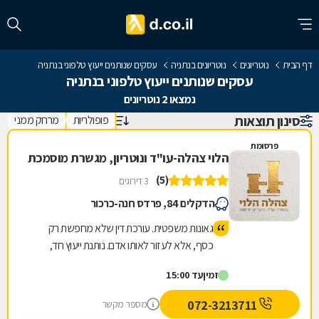
דף הבית
נוטריונים
נוטריונים בנתניה
עסקים שנותנים ייעוץ טלפוני בנתניה
עסקים שנותנים ייעוץ טלפוני בנתניה
נמצאו 2 נוטריונים
סינון תוצאות
פופולריות
מרחק ממני
פרסומת
הלוי צהלה-עו"ד ונוטריון, מגשרת מוסמכת
(5)
3 דירוגים
הדקלים 84, פרדס חנה-כרכור
גאונות משפטית. עורכת דין שלא מחפשת רק
כסף, אלא לעזור לאותו אדם. נותנת ייעוץ חד,
אמיתי ולא רק להגיד הנה יש קייס. אלא טובת
זמין
עד 15:00
הלוקח והכי חשוב ריאליות !!! זאת צהלה הלוי !
ממליצה בחום ! אין כמוה :)
072-3213711
מספר מקשר