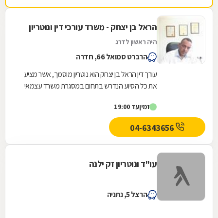
הראל בן יצחק - משרד עורכי דין ונוטריון
היה ראשון לדרג
הרברט סמואל 66, חדרה
עורך דין הראל בן יצחק הוא נוטריון מוסמך, אשר מציע
את כל הסיוע הנדרש בתחום במסגרת משרד עצמאי
הממוקם בחדרה. במשרד תוכלו לקבל שירותים...
זמין
עד 19:00
04-6343656
עו"ד ונוטריון זק ילנה
הרצל 5, נתניה