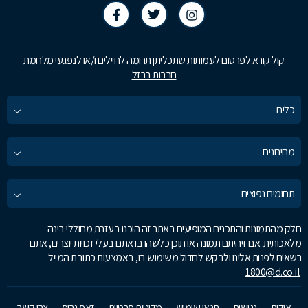
קול קורא לפרסום לעמותות שתכליתן תרומה לחיילים ו/או לנפגעי מלחמת
חרבות ברזל
כלים
מחירונים
תחומים נפוצים
חלק מהתמונות והתכנים המופיעים באתר זה הוכנו בעזרת מחוללי בינה
מלאכותית. אם זיהיתם תמונה או תוכן כלשהו בו אתם בעלי זכויות יוצרים, אתם
רשאים לפנות אלינו ולבקש לחדול משימוש בו, באמצעות כתובת המייל
1800@d.co.il
אודות
נגישות
תנאי שימוש
מדיניות פרטיות
זאפ גרופ
צרו קשר