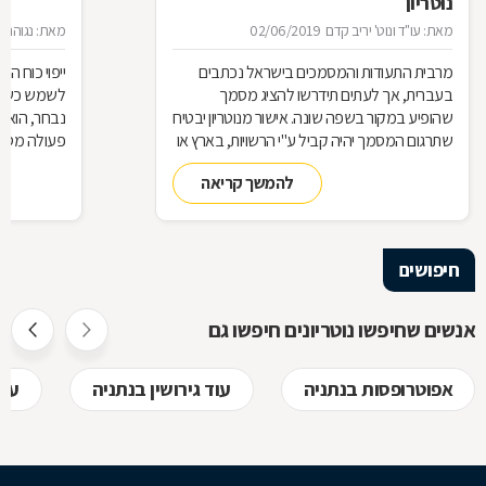
נוטריון
מאת: עו"ד ונוט' יריב קדם
02/06/2019
מאת: נגוהה 
מרבית התעודות והמסמכים בישראל נכתבים
ייפוי כוח 
בעברית, אך לעתים תידרשו להציג מסמך
לשמש כשלוח 
שהופיע במקור בשפה שונה. אישור מנוטריון יבטיח
נבחר, הוא 
שתרגום המסמך יהיה קביל ע"י הרשויות, בארץ או
פעולה מסוי
בחו"
כמעין יד ש
להמשך קריאה
בזכות ייפוי 
אותה ככזו ש
מלבד האמון
חיפושים
אז מה זה בדי
חוזר, כיצד ע
אנשים שחיפשו נוטריונים חיפשו גם
לקבל, לפני
אפוטרופסות בנתניה
עוד גירושין בנתניה
עור
בשמכם