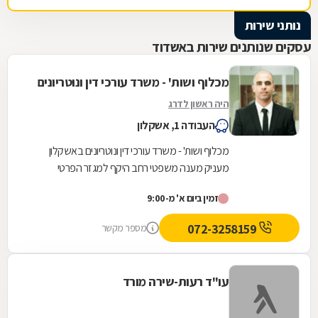
נותני שירות
עסקים שנותנים שירות באשדוד
מכלוף ושות' - משרד עורכי דין ונוטריונים
היה ראשון לדרג
העבודה 1, אשקלון
מכלוף ושות' - משרד עורכי דין ונוטריונים באשקלון
מעניק מענה משפטי רחב היקף למגזר הפרטי
והעסקי. המשרד, שנוסד על בסיס ניסיון של למעלה
זמין ביום א' מ-9:00
משלושה...
072-3258159
מספר מקשר
עו"ד רעות-שירה מורד