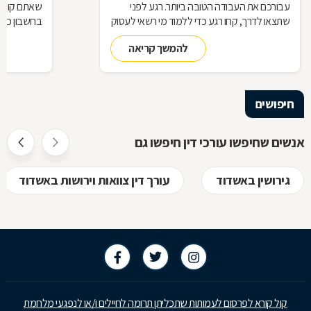
עבורכם את העבודה הטובה ביותר. רגע לפני
שאתם קונים
שתצאו לדרך, קחו רגע כדי ללמוד מי רשאי לעסוק
בחשבון כדי
בעריכת דין ומה הידע הבסיסי הנדרש כדי לטפל
לאיזה עו"ד
להמשך קריאה
בתיק שלכם
עליך לבדוק 
שחשוב בא
חיפושים
אנשים שחיפשו עורכי דין חיפשו גם
גירושין באשדוד
עורך דין צוואות וירושות באשדוד
קול קורא לפרסום לעמותות שתכליתן תרומה לחיילים ו/או לנפגעי מלחמת