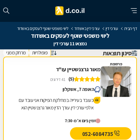
דף הבית
עורכי דין
עורכי דין באשדוד
ליווי משפטי שוטף לעסקים באשדוד
ליווי משפטי שוטף לעסקים באשדוד
נמצאו 11 עורכי דין
סינון תוצאות
פופולריות
מרחק ממני
פרסומת
מאור גרצנשטיין עו"ד
(5)
41 דירוגים
האופה 7, אשקלון
כעובד בעירייה במחלקת הפיקוח אני עובד עם
אלפי עורכי דין. עורך הדין מאור גרצנשטיין הוא
המומלץ והמקצועי ביותר, חד משמעית. העירייה
זמין ביום א' מ-7:30
ממליצה עליו ואני ממליץ עליו. תודה רבה!
052-6084735