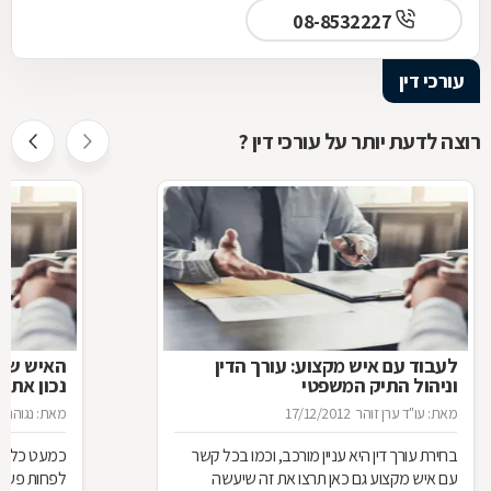
08-8532227
עורכי דין
רוצה לדעת יותר על עורכי דין ?
לעבוד עם איש מקצוע: עורך הדין
האיש שינ
וניהול התיק המשפטי
נכון את ע
מאת: עו"ד ערן זוהר
17/12/2012
מאת: נגוהה 
בחירת עורך דין היא עניין מורכב, וכמו בכל קשר
כמעט כל אחד
עם איש מקצוע גם כאן תרצו את זה שיעשה
לפחות פעם ב