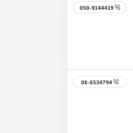
050-9144419
08-8534794