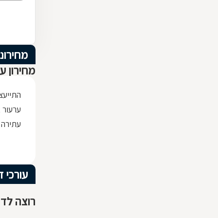
מחירוני
מחירון ע
התייעצ
ערעור 
עתירה 
עורכי די
רוצה לדע