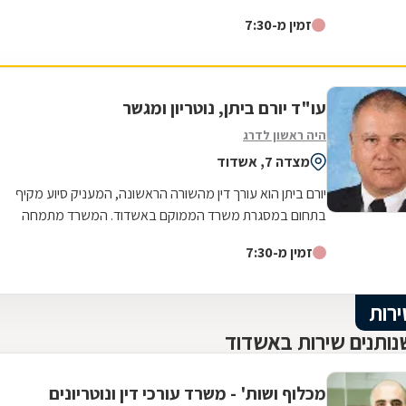
חד משמעית. העירייה ממליצה עליו ואני ממליץ עליו. תודה
זמין מ-7:30
רבה!
עו"ד יורם ביתן, נוטריון ומגשר
היה ראשון לדרג
מצדה 7, אשדוד
יורם ביתן הוא עורך דין מהשורה הראשונה, המעניק סיוע מקיף
בתחום במסגרת משרד הממוקם באשדוד. המשרד מתמחה
בעיקר בתחום של דיני משפחה וירושה, בו...
זמין מ-7:30
ירות
נותנים שירות באשדוד
מכלוף ושות' - משרד עורכי דין ונוטריונים