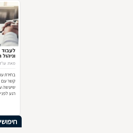
לעבוד ע
וניהול 
מאת: עו"ד 
בחירת עור
קשר עם א
שיעשה עב
רגע לפני 
מי רשאי ל
הבסיסי ה
חיפושי