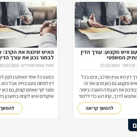
ם איש מקצוע: עורך הדין
האיש שינצח את הקרב: כ
התיק המשפטי
לבחור נכון את עורך הדין
ערן זוהר
17/12/2012
מאת: נגוהה שפרלינג
25/11/2012
ך דין היא עניין מורכב, וכמו בכל
כמעט כל אחד מאיתנו נזקק לשי
יש מקצוע גם כאן תרצו את זה
דין לפחות פעם בחייו. אבל כמו
ורכם את העבודה הטובה ביותר.
מוצר יקר שאתם קונים, גם כאן 
שתצאו לדרך, קחו רגע כדי ללמוד
שיקולים שיש לקחת בחשבון כד
עסוק בעריכת דין ומה הידע
הבחירה הנכונה: איך תדע לאיזה
להמשך קריאה
להמשך 
נדרש כדי לטפל בתיק שלכם
לגשת, איפה כדאי לך לחפש, מ
לבדוק ועל מי כדאי לך לסמוך? 
שחשוב באמת
ם