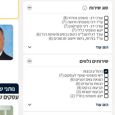
סוג שירות
עורכי דין - משפט אזרחי (8)
עו"ד דיני משפחה וירושה (7)
עורכי דין - דיני מקרקעין (7)
ייעוץ משפטי כללי (7)
עורך דין להוצל"פ כינוס נכסים ופשיטת רגל (6)
עו"ד בוררות, גישור ויישוב סכסוכים (6)
הצג עוד
שירותים נלווים
ניהול עזבונות
ליווי משפטי שוטף לעסקים (7)
הוצאת צווים זמניים (6)
הגשת ערעורים (6)
נותני ש
תביעות בנקים (4)
תביעות ייצוגיות (3)
עסקים ש
ייצוג משפטי בחו"ל (2)
הצג עוד