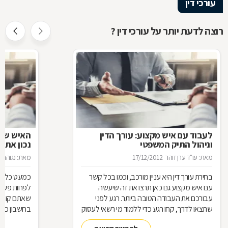
עורכי דין
רוצה לדעת יותר על עורכי דין ?
לעבוד עם איש מקצוע: עורך הדין
האיש שינ
וניהול התיק המשפטי
נכון את ע
מאת: עו"ד ערן זוהר
17/12/2012
מאת: נגוהה 
בחירת עורך דין היא עניין מורכב, וכמו בכל קשר
כמעט כל אחד
עם איש מקצוע גם כאן תרצו את זה שיעשה
לפחות פעם ב
עבורכם את העבודה הטובה ביותר. רגע לפני
שאתם קונים
שתצאו לדרך, קחו רגע כדי ללמוד מי רשאי לעסוק
בחשבון כדי
בעריכת דין ומה הידע הבסיסי הנדרש כדי לטפל
לאיזה עו"ד