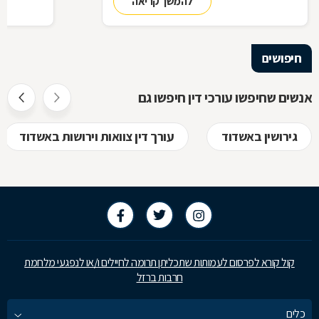
להמשך קריאה
בתיק שלכם
עליך לבדוק 
שחשוב בא
חיפושים
אנשים שחיפשו עורכי דין חיפשו גם
גירושין באשדוד
עורך דין צוואות וירושות באשדוד
קול קורא לפרסום לעמותות שתכליתן תרומה לחיילים ו/או לנפגעי מלחמת
חרבות ברזל
כלים