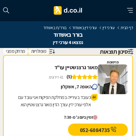
דף הבית
עורכי דין
עורכי דין באשדוד
בורר/ת באשדוד
בורר באשדוד
נמצאו 4 עורכי דין
סינון תוצאות
פופולריות
מרחק ממני
פרסומת
מאור גרצנשטיין עו"ד
(5)
41 דירוגים
האופה 7, אשקלון
כעובד בעירייה במחלקת הפיקוח אני עובד עם
אלפי עורכי דין. עורך הדין מאור גרצנשטיין הוא
המומלץ והמקצועי ביותר, חד משמעית. העירייה
זמין ביום ג' מ-7:30
ממליצה עליו ואני ממליץ עליו. תודה רבה!
052-6084735