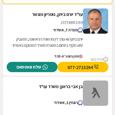
עו"ד יורם ביתן, נוטריון ומגשר
היה ראשון לדרג
מצדה 7, אשדוד
יורם ביתן הוא עורך דין מהשורה הראשונה, המעניק
סיוע מקיף בתחום במסגרת משרד הממוקם באשדוד.
המשרד מתמחה בעיקר בתחום של דיני משפחה
זמין ביום ג' מ-7:30
וירושה, בו...
יצירת קשר
שלח וואטסאפ
077-2713294
בן אבי בראון; משרד עו"ד
רוגוזין 1, אשדוד