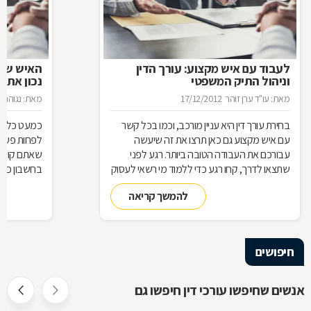
לעבוד עם איש מקצוע: עורך הדין
האיש שינ
וניהול התיק המשפטי
נכון את ע
מאת: עו"ד ערן זוהר
17/12/2012
מאת: נגוהה 
בחירת עורך דין היא עניין מורכב, וכמו בכל קשר
כמעט כל אחד
עם איש מקצוע גם כאן תרצו את זה שיעשה
לפחות פעם ב
עבורכם את העבודה הטובה ביותר. רגע לפני
שאתם קונים
שתצאו לדרך, קחו רגע כדי ללמוד מי רשאי לעסוק
בחשבון כדי
בעריכת דין ומה הידע הבסיסי הנדרש כדי לטפל
לאיזה עו"ד
להמשך קריאה
בתיק שלכם
עליך לבדוק 
שחשוב בא
חיפושים
אנשים שחיפשו עורכי דין חיפשו גם