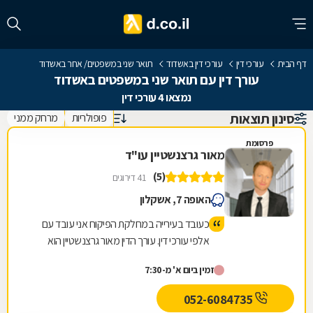
דף הבית
עורכי דין
עורכי דין באשדוד
תואר שני במשפטים/ אחר באשדוד
עורך דין עם תואר שני במשפטים באשדוד
נמצאו 4 עורכי דין
סינון תוצאות
פופולריות
מרחק ממני
פרסומת
מאור גרצנשטיין עו"ד
(5)
41 דירוגים
האופה 7, אשקלון
כעובד בעירייה במחלקת הפיקוח אני עובד עם
אלפי עורכי דין. עורך הדין מאור גרצנשטיין הוא
המומלץ והמקצועי ביותר, חד משמעית. העירייה
זמין ביום א' מ-7:30
ממליצה עליו ואני ממליץ עליו. תודה רבה!
052-6084735