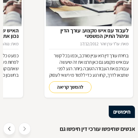
לעבוד עם איש מקצוע: עורך הדין
האיש שינ
וניהול התיק המשפטי
נכון את ע
מאת: עו"ד ערן זוהר
17/12/2012
מאת: נגוהה 
בחירת עורך דין היא עניין מורכב, וכמו בכל קשר
כמעט כל אחד
עם איש מקצוע גם כאן תרצו את זה שיעשה
לפחות פעם ב
עבורכם את העבודה הטובה ביותר. רגע לפני
שאתם קונים
שתצאו לדרך, קחו רגע כדי ללמוד מי רשאי לעסוק
בחשבון כדי
בעריכת דין ומה הידע הבסיסי הנדרש כדי לטפל
לאיזה עו"ד
להמשך קריאה
בתיק שלכם
עליך לבדוק 
שחשוב בא
חיפושים
אנשים שחיפשו עורכי דין חיפשו גם