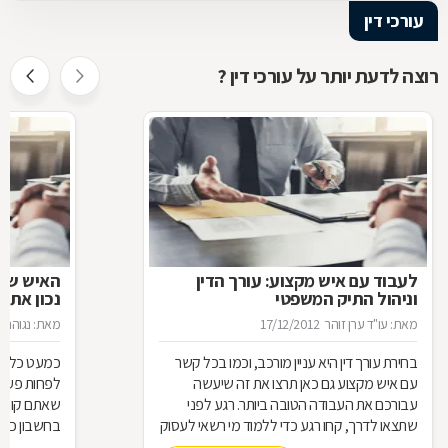
עורכי דין
רוצה לדעת יותר על עורכי דין ?
לעבוד עם איש מקצוע: עורך הדין
האיש שינ
וניהול התיק המשפטי
נכון את ע
מאת: עו"ד ערן זוהר
17/12/2012
מאת: נגוהה 
בחירת עורך דין היא עניין מורכב, וכמו בכל קשר
כמעט כל אחד
עם איש מקצוע גם כאן תרצו את זה שיעשה
לפחות פעם ב
עבורכם את העבודה הטובה ביותר. רגע לפני
שאתם קונים
שתצאו לדרך, קחו רגע כדי ללמוד מי רשאי לעסוק
בחשבון כדי
בעריכת דין ומה הידע הבסיסי הנדרש כדי לטפל
לאיזה עו"ד