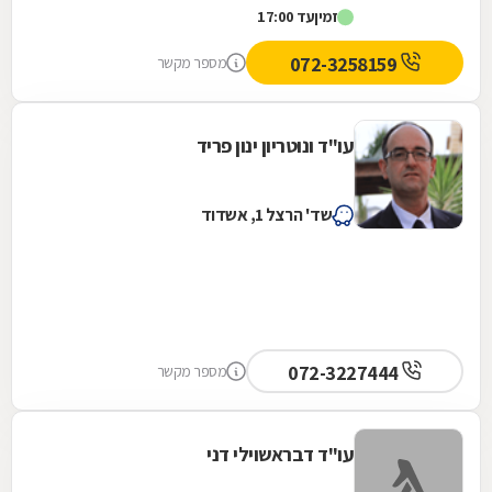
זמין
עד 17:00
משלושה...
072-3258159
מספר מקשר
עו"ד ונוטריון ינון פריד
שד' הרצל 1, אשדוד
072-3227444
מספר מקשר
עו"ד דבראשוילי דני