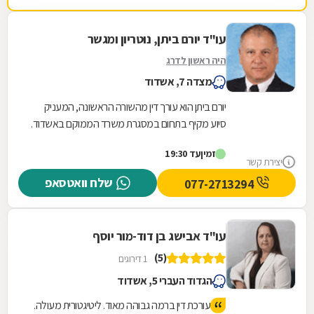
עו"ד יורם ביתן, נוטריון ומגשר
היה ראשון לדרג
מצדה 7, אשדוד
יורם ביתן הוא עורך דין מהשורה הראשונה, המעניק
סיוע מקיף בתחום במסגרת משרד הממוקם באשדוד.
המשרד מתמחה בעיקר בתחום של דיני משפחה
זמין
עד 19:30
וירושה, בו...
יצירת קשר
שלח וואטסאפ
077-2713294
עו"ד אבישג בן דוד-מור יוסף
(5)
1 דירוגים
הגדוד העברי 5, אשדוד
עורכת דין ברמה גבוהה מאוד. ליטיגטורית מעולה.