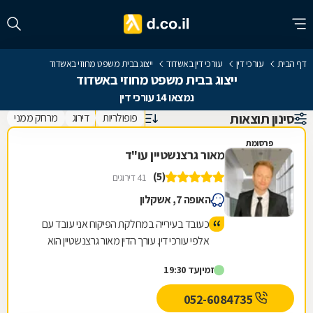
דף הבית
עורכי דין
עורכי דין באשדוד
ייצוג בבית משפט מחוזי באשדוד
ייצוג בבית משפט מחוזי באשדוד
נמצאו 14 עורכי דין
סינון תוצאות
פופולריות
דירוג
מרחק ממני
פרסומת
מאור גרצנשטיין עו"ד
(5)
41 דירוגים
האופה 7, אשקלון
כעובד בעירייה במחלקת הפיקוח אני עובד עם
אלפי עורכי דין. עורך הדין מאור גרצנשטיין הוא
המומלץ והמקצועי ביותר, חד משמעית. העירייה
זמין
עד 19:30
ממליצה עליו ואני ממליץ עליו. תודה רבה!
052-6084735