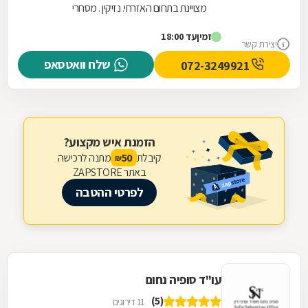
מצויינת בתחום האזרחי. נזיקין . מסחרי
וחוזים.הכרות של 20 שנה
זמין
עד 18:00
יצירת קשר
שלח וואטסאפ
072-3249921
הזמנת איש מקצוע?
קיבלת
מתנה לרכישה
50
₪
באתר ZAPSTORE
לפרטי ההטבה
עו"ד סופיה נחום
(5)
11 דירוגים