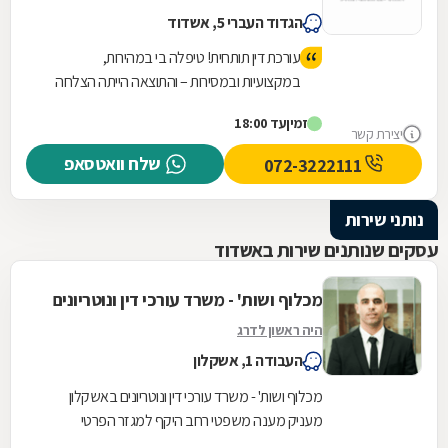
הגדוד העברי 5, אשדוד
עורכת דין תותחית! טיפלה בי במהירות,
במקצועיות ובמסירות – והתוצאה הייתה הצלחה
מעל ומעבר. ממליצה מכל הלב!
זמין
עד 18:00
יצירת קשר
שלח וואטסאפ
072-3222111
נותני שירות
עסקים שנותנים שירות באשדוד
מכלוף ושות' - משרד עורכי דין ונוטריונים
היה ראשון לדרג
העבודה 1, אשקלון
מכלוף ושות' - משרד עורכי דין ונוטריונים באשקלון
מעניק מענה משפטי רחב היקף למגזר הפרטי
והעסקי. המשרד, שנוסד על בסיס ניסיון של למעלה