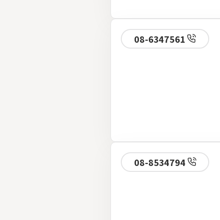
08-6347561
08-8534794