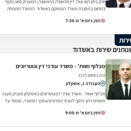
יורם ביתן הוא עורך דין מהשורה הראשונה, המעניק סיוע מקיף
בתחום במסגרת משרד הממוקם באשדוד. המשרד מתמחה
בעיקר בתחום של דיני משפחה וירושה, בו...
זמין ביום א' מ-7:30
ירות
נותנים שירות באשדוד
מכלוף ושות' - משרד עורכי דין ונוטריונים
היה ראשון לדרג
העבודה 1, אשקלון
מכלוף ושות' - משרד עורכי דין ונוטריונים באשקלון מעניק מענה
משפטי רחב היקף למגזר הפרטי והעסקי. המשרד, שנוסד על
בסיס ניסיון של למעלה משלושה...
זמין ביום א' מ-9:00