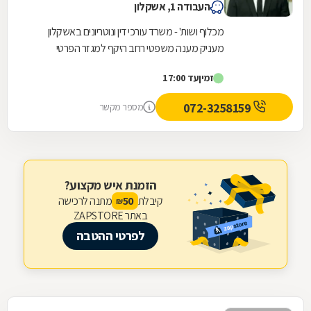
העבודה 1, אשקלון
מכלוף ושות' - משרד עורכי דין ונוטריונים באשקלון
מעניק מענה משפטי רחב היקף למגזר הפרטי
והעסקי. המשרד, שנוסד על בסיס ניסיון של למעלה
זמין
עד 17:00
משלושה...
072-3258159
מספר מקשר
הזמנת איש מקצוע?
קיבלת
מתנה לרכישה
50
₪
באתר ZAPSTORE
לפרטי ההטבה