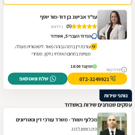
עו"ד אבישג בן דוד-מור יוסף
(5)
1 דירוגים
הגדוד העברי 5, אשדוד
עורכת דין ברמה גבוהה מאוד. ליטיגטורית מעולה.
מצויינת בתחום האזרחי. נזיקין . מסחרי
וחוזים.הכרות של 20 שנה
זמין
עד 18:00
יצירת קשר
שלח וואטסאפ
072-3249921
נותני שירות
עסקים שנותנים שירות באשדוד
מכלוף ושות' - משרד עורכי דין ונוטריונים
היה ראשון לדרג