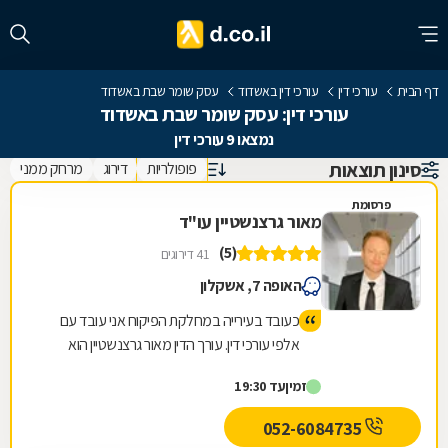
דף הבית
עורכי דין
עורכי דין באשדוד
עסק שומר שבת באשדוד
עורכי דין: עסק שומר שבת באשדוד
נמצאו 9 עורכי דין
סינון תוצאות
פופולריות
דירוג
מרחק ממני
פרסומת
מאור גרצנשטיין עו"ד
(5)
41 דירוגים
האופה 7, אשקלון
כעובד בעירייה במחלקת הפיקוח אני עובד עם
אלפי עורכי דין. עורך הדין מאור גרצנשטיין הוא
המומלץ והמקצועי ביותר, חד משמעית. העירייה
זמין
עד 19:30
ממליצה עליו ואני ממליץ עליו. תודה רבה!
052-6084735