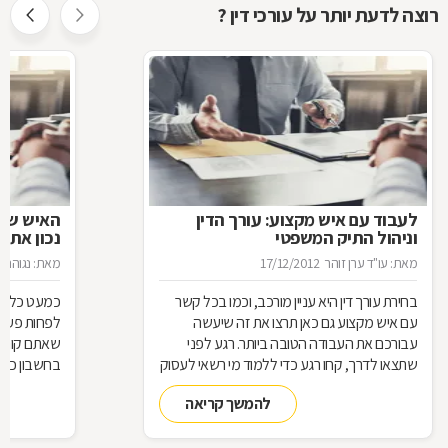
רוצה לדעת יותר על עורכי דין ?
לעבוד עם איש מקצוע: עורך הדין
האיש שינ
וניהול התיק המשפטי
נכון את ע
מאת: עו"ד ערן זוהר
17/12/2012
מאת: נגוהה 
בחירת עורך דין היא עניין מורכב, וכמו בכל קשר
כמעט כל אחד
עם איש מקצוע גם כאן תרצו את זה שיעשה
לפחות פעם ב
עבורכם את העבודה הטובה ביותר. רגע לפני
שאתם קונים
שתצאו לדרך, קחו רגע כדי ללמוד מי רשאי לעסוק
בחשבון כדי
בעריכת דין ומה הידע הבסיסי הנדרש כדי לטפל
לאיזה עו"ד
להמשך קריאה
בתיק שלכם
עליך לבדוק 
שחשוב בא