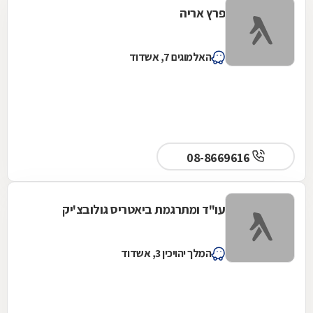
פרץ אריה
האלמוגים 7, אשדוד
08-8669616
עו"ד ומתרגמת ביאטריס גולובצ'יק
המלך יהויכין 3, אשדוד