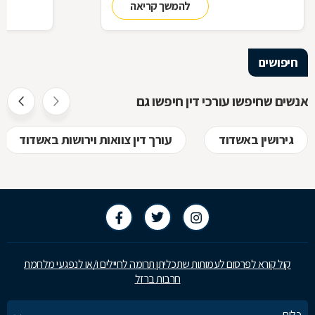
להמשך קריאה
בתיק שלכם
עליך לבדוק 
שחשוב בא
חיפושים
אנשים שחיפשו עורכי דין חיפשו גם
גירושין באשדוד
עורך דין צוואות וירושות באשדוד
קול קורא לפרסום לעמותות שתכליתן תרומה לחיילים ו/או לנפגעי מלחמת
חרבות ברזל
כלים