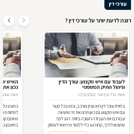
עורכי דין
רוצה לדעת יותר על עורכי דין ?
לעבוד עם איש מקצוע: עורך הדין
האיש שינ
וניהול התיק המשפטי
נכון את ע
מאת: עו"ד ערן זוהר
17/12/2012
מאת: נגוהה 
בחירת עורך דין היא עניין מורכב, וכמו בכל קשר
כמעט כל אחד
עם איש מקצוע גם כאן תרצו את זה שיעשה
לפחות פעם ב
עבורכם את העבודה הטובה ביותר. רגע לפני
שאתם קונים
שתצאו לדרך, קחו רגע כדי ללמוד מי רשאי לעסוק
בחשבון כדי
בעריכת דין ומה הידע הבסיסי הנדרש כדי לטפל
לאיזה עו"ד