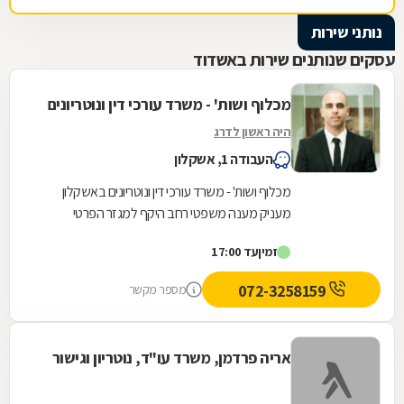
נותני שירות
עסקים שנותנים שירות באשדוד
מכלוף ושות' - משרד עורכי דין ונוטריונים
היה ראשון לדרג
העבודה 1, אשקלון
מכלוף ושות' - משרד עורכי דין ונוטריונים באשקלון
מעניק מענה משפטי רחב היקף למגזר הפרטי
והעסקי. המשרד, שנוסד על בסיס ניסיון של למעלה
זמין
עד 17:00
משלושה...
072-3258159
מספר מקשר
אריה פרדמן, משרד עו"ד, נוטריון וגישור