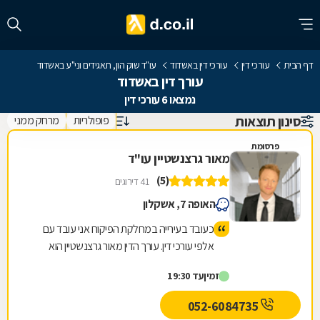
דף הבית
עורכי דין
עורכי דין באשדוד
עו"ד שוק הון, תאגידים וני"ע באשדוד
עורך דין באשדוד
נמצאו 6 עורכי דין
סינון תוצאות
פופולריות
מרחק ממני
פרסומת
מאור גרצנשטיין עו"ד
(5)
41 דירוגים
האופה 7, אשקלון
כעובד בעירייה במחלקת הפיקוח אני עובד עם
אלפי עורכי דין. עורך הדין מאור גרצנשטיין הוא
המומלץ והמקצועי ביותר, חד משמעית. העירייה
זמין
עד 19:30
ממליצה עליו ואני ממליץ עליו. תודה רבה!
052-6084735