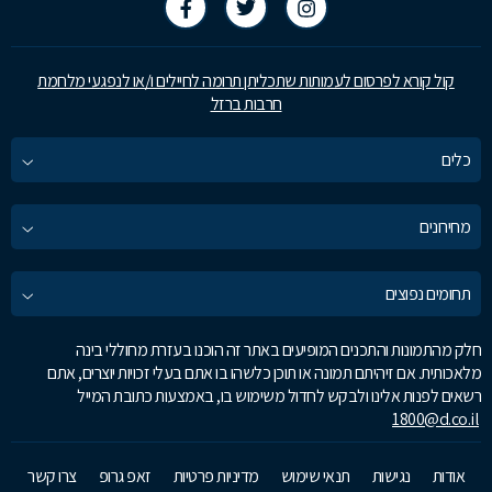
קול קורא לפרסום לעמותות שתכליתן תרומה לחיילים ו/או לנפגעי מלחמת
חרבות ברזל
כלים
מחירונים
תחומים נפוצים
חלק מהתמונות והתכנים המופיעים באתר זה הוכנו בעזרת מחוללי בינה
מלאכותית. אם זיהיתם תמונה או תוכן כלשהו בו אתם בעלי זכויות יוצרים, אתם
רשאים לפנות אלינו ולבקש לחדול משימוש בו, באמצעות כתובת המייל
1800@d.co.il
אודות
נגישות
תנאי שימוש
מדיניות פרטיות
זאפ גרופ
צרו קשר