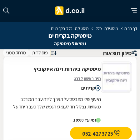
דף הבית
מיסטיקה - כללי
מיסטיקה - כללי בקרית ים
מיסטיקה בקרית ים
נמצאו 3 מיסטיקה
סינון תוצאות
פופולריות
מרחק ממני
מיסטיקה ביהדות רינה איזקוביץ
היה ראשון לדרג
קרית ים
הייעוץ שלי מתבסס על תאריך לידה עברי המורכב
מאותיות. נצלול יחד לעומקי הנפש שלך ונעבור יחד על
כל הפרמטרים החשובים כמו: זוגיות,קריירה, משפחה...
זמין
עד 19:00
052-4273725