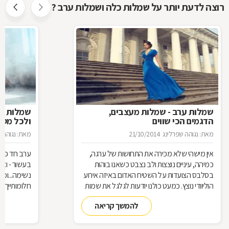
רוצה לדעת יותר על שמלות כלה ושמלות ערב ?
שמלות ערב - שמלות מעצבים,
שמלות ער
הדגמים הכי שווים
ולכל מטר
מאת: נגוהה שפרלינג
21/10/2014
מאת: נגוהה 
אין מישהי שלא מכירה את התחושות של ערגה,
ערב חד פעמי
כמיהה, עיניים נוצצות ולב נצבט כשאנו בוהות
בעשור - וא
בסלבס הצועדות על השטיח האדום באיזה אירוע
נשימה...ומ
הוליוודי נוצץ. כמעט כולנו יודעות לגלגל את שמות
חלומותייך?
המעצבים, אחרות מכירות בדיוק את הדגמים
אותה הפעם,
להמשך קריאה
השונים של הקולקציות הכי שוות ומרביתנו רק
ערב מושכרת
יכולות לחלום שאחת מהשמלות תקשט את גופנו.
לשכור שמלת
מי לא הייתה רוצה ללבוש את הדגם של גוצ'י