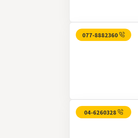
077-8882360
04-6260328