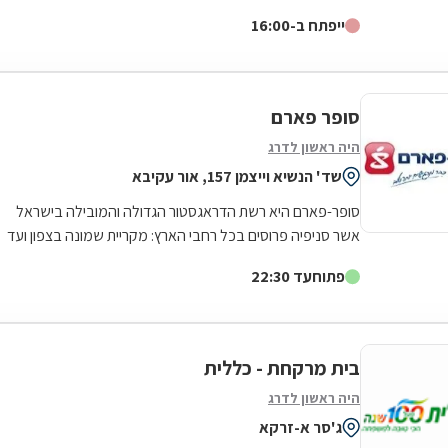
רשתות "ניופארם" ו"סופרפארם".
ייפתח ב-16:00
סופר פארם
היה ראשון לדרג
שד' הנשיא וייצמן 157, אור עקיבא
סופר-פארם היא רשת הדראגסטור הגדולה והמובילה בישראל
אשר סניפיה פרוסים בכל רחבי הארץ: מקריית שמונה בצפון ועד
לאילת בדרום. סופר-פארם הביאה...
פתוח
עד 22:30
בית מרקחת - כללית
היה ראשון לדרג
ג'סר א-זרקא