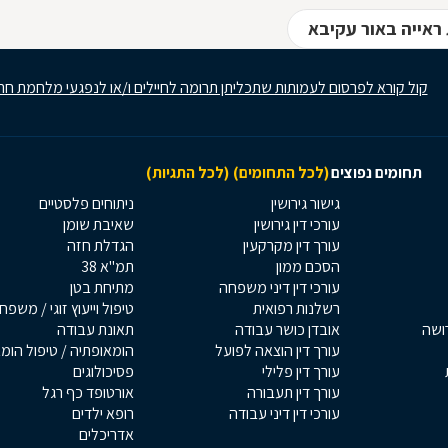
ראייה באור עקיבא
קול קורא לפרסום לעמותות שתכליתן תרומה לחיילים ו/או לנפגעי מלחמת חר
תחומים נפוצים
(לכל התחומים)
(לכל התגיות)
גישור גירושין
ניתוחים פלסטיים
עורכי דין גירושין
שאיבת שומן
עורך דין מקרקעין
הגדלת חזה
הסכם ממון
תמ"א 38
עורכי דין דיני משפחה
מתיחת בטן
רשלנות רפואית
טיפול וייעוץ זוגי / משפח
רושה
אובדן כושר עבודה
תאונת עבודה
עורך דין הוצאה לפועל
הומאופתיה / טיפול הומ
עורך דין פלילי
פסיכולוגים
עורך דין תעבורה
אורטופד כף רגל
עורכי דין דיני עבודה
רופא ילדים
אדריכלים