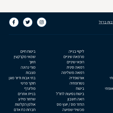
בות ברזל
ליקויי בנייה
ביטוח חיים
מרפאת שיניים
שמאי מקרקעין
רופאי שיניים
תיווך
רפואה סינית
מורי נהיגה
רפואה משלימה
מצבות
תי
אורטופדיה
בתי אבות ודיור מוגן
נטורופתיה
חוקר פרטי
אופתי
ביטוח
פוליגרף
ביטוח נסיעות לחו"ל
בניית אתרים
רואה חשבון
שחזור מידע
החזר מס / יועץ מס
אולפן הקלטות
מכשירי שמיעה
חברות כח אדם