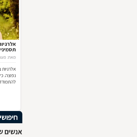
אלרגיות
תסמינים
מאת: מערכ
אלרגיות ב
נפוצה. כ
להתמודד 
חיפושי
אנשים ש