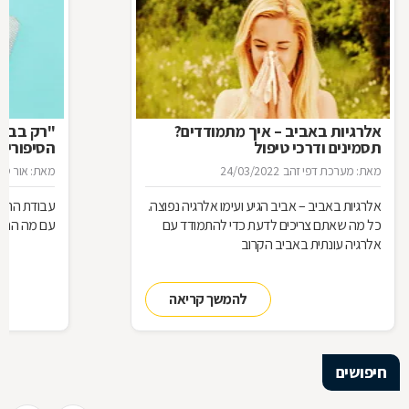
אלרגיות באביב – איך מתמודדים?
"רק בבקש
תסמינים ודרכי טיפול
הסיפורים
המרקחת
מאת: מערכת דפי זהב
24/03/2022
מאת: אור סיגו
אלרגיות באביב – אביב הגיע ועימו אלרגיה נפוצה.
עבודת הרוק
כל מה שאתם צריכים לדעת כדי להתמודד עם
עם מה הם מ
אלרגיה עונתית באביב הקרוב
להמשך קריאה
חיפושים