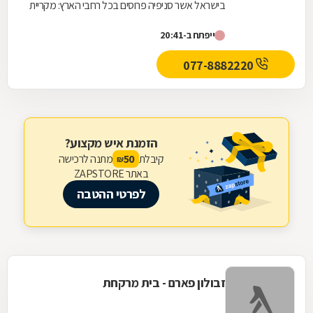
בישראל אשר סניפיה פרוסים בכל רחבי הארץ: מקריית
שמונה בצפון ועד לאילת בדרום.סופר-פארם הביאה...
ייפתח ב-20:41
077-8882220
הזמנת איש מקצוע?
קיבלת
מתנה לרכישה
50
₪
באתר ZAPSTORE
לפרטי ההטבה
זבולון פארם - בית מרקחת