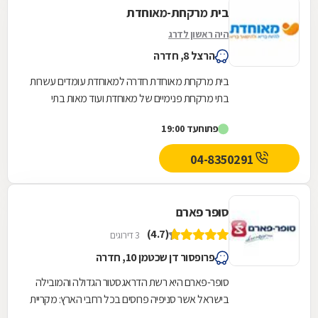
בית מרקחת-מאוחדת
היה ראשון לדרג
הרצל 8, חדרה
בית מרקחת מאוחדת חדרה למאוחדת עומדים עשרות
בתי מרקחת פנימיים של מאוחדת ועוד מאות בתי
מרקחת חיצוניים פרטיים בכל רחבי הארץ, לרבות
פתוח
עד 19:00
רשתות...
04-8350291
סופר פארם
(4.7)
3 דירוגים
פרופסור דן שכטמן 10, חדרה
סופר-פארם היא רשת הדראגסטור הגדולה והמובילה
בישראל אשר סניפיה פרוסים בכל רחבי הארץ: מקריית
שמונה בצפון ועד לאילת בדרום.סופר-פארם הביאה...