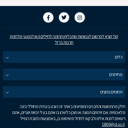
קול קורא לפרסום לעמותות שתכליתן תרומה לחיילים ו/או לנפגעי מלחמת
חרבות ברזל
כלים
מחירונים
תחומים נפוצים
חלק מהתמונות והתכנים המופיעים באתר זה הוכנו בעזרת מחוללי בינה
מלאכותית. אם זיהיתם תמונה או תוכן כלשהו בו אתם בעלי זכויות יוצרים, אתם
רשאים לפנות אלינו ולבקש לחדול משימוש בו, באמצעות כתובת המייל
1800@d.co.il