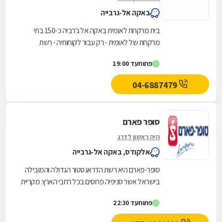
באקה אל-גרבייה
בית מרקחת לאומית באקה אל ג'רביה כ-150 בתי
מרקחת של לאומית - רק עבור לקוחותיה - רשת
הפארם השלישית בגודלה
פתוח
עד 19:00
04-6887479
סופר פארם
היה ראשון לדרג
אלקודס, באקה אל-גרבייה
סופר-פארם היא רשת הדראגסטור הגדולה והמובילה
בישראל אשר סניפיה פרוסים בכל רחבי הארץ: מקריית
שמונה בצפון ועד לאילת בדרום. סופר-פארם הביאה...
פתוח
עד 22:30