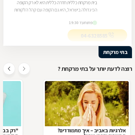
בית מרקחת כללית חדרה כללית היא לא רק הקופה
הכי גדולה בישראל, היא גם הקופה עם קהל הלקוחות
החדשים המצטרפים הגבוה ביותר. אנחנו גאים לתת
פתוח
עד 19:30
שירות...
04-6328585
בתי מרקחת
רוצה לדעת יותר על בתי מרקחת ?
אלרגיות באביב – איך מתמודדים?
"רק בבקש