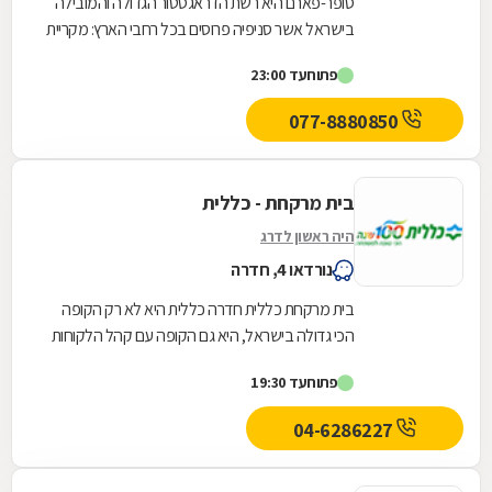
סופר-פארם היא רשת הדראגסטור הגדולה והמובילה
בישראל אשר סניפיה פרוסים בכל רחבי הארץ: מקריית
שמונה בצפון ועד לאילת בדרום.סופר-פארם הביאה...
פתוח
עד 23:00
077-8880850
בית מרקחת - כללית
היה ראשון לדרג
נורדאו 4, חדרה
בית מרקחת כללית חדרה כללית היא לא רק הקופה
הכי גדולה בישראל, היא גם הקופה עם קהל הלקוחות
החדשים המצטרפים הגבוה ביותר. אנחנו גאים לתת
פתוח
עד 19:30
שירות...
04-6286227