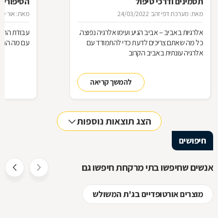
תסמינים ודרכי טיפול
הסיפורים
המרקחת
מאת: מערכת דפי זהב
24/03/2022
מאת: אור סיגו
אלרגיות באביב – אביב הגיע ועימו אלרגיה נפוצה.
עבודת הרוק
כל מה שאתם צריכים לדעת כדי להתמודד עם
עם מה הם מ
אלרגיה עונתית באביב הקרוב
להמשך קריאה
הצג תוצאות נוספות
חיפושים
אנשים שחיפשו בתי מרקחת חיפשו גם
מוצרים אורטופדיים בג'ת המשולש