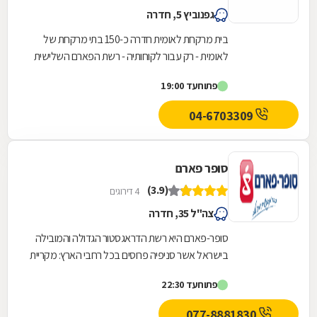
גפנוביץ 5, חדרה
בית מרקחת לאומית חדרה כ-150 בתי מרקחת של
לאומית - רק עבור לקוחותיה - רשת הפארם השלישית
בגודלה
פתוח
עד 19:00
04-6703309
סופר פארם
(3.9)
4 דירוגים
צה"ל 35, חדרה
סופר-פארם היא רשת הדראגסטור הגדולה והמובילה
בישראל אשר סניפיה פרוסים בכל רחבי הארץ: מקריית
שמונה בצפון ועד לאילת בדרום.סופר-פארם הביאה...
פתוח
עד 22:30
077-8881830