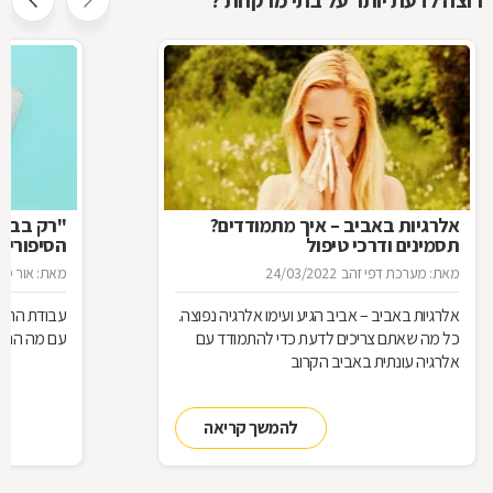
רוצה לדעת יותר על בתי מרקחת ?
אלרגיות באביב – איך מתמודדים?
"רק בבקש
תסמינים ודרכי טיפול
הסיפורים
המרקחת
מאת: מערכת דפי זהב
24/03/2022
מאת: אור סיגו
אלרגיות באביב – אביב הגיע ועימו אלרגיה נפוצה.
עבודת הרוק
כל מה שאתם צריכים לדעת כדי להתמודד עם
עם מה הם מ
אלרגיה עונתית באביב הקרוב
להמשך קריאה