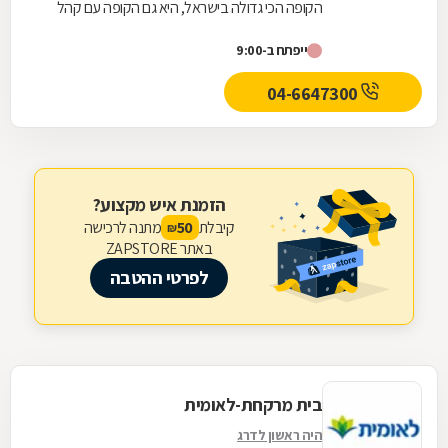
הקופה הכי גדולה בישראל, היא גם הקופה עם קהל
הלקוחות החדשים המצטרפים הגבוה ביותר. אנחנו
ייפתח ב-9:00
גאים לתת...
04-6647300
הזמנת איש מקצוע?
קיבלת
מתנה לרכישה
50
₪
באתר ZAPSTORE
לפרטי ההטבה
בית מרקחת-לאומית
היה ראשון לדרג