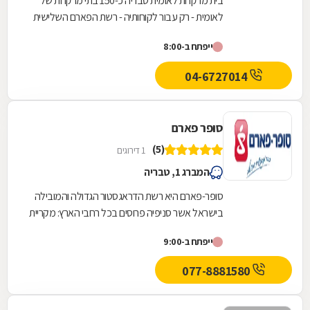
בית מרקחת לאומית טבריה כ-150 בתי מרקחת של
לאומית - רק עבור לקוחותיה - רשת הפארם השלישית
בגודלה.
ייפתח ב-8:00
04-6727014
סופר פארם
(5)
1 דירוגים
המברג 1, טבריה
סופר-פארם היא רשת הדראגסטור הגדולה והמובילה
בישראל אשר סניפיה פרוסים בכל רחבי הארץ: מקריית
שמונה בצפון ועד לאילת בדרום.סופר-פארם הביאה...
ייפתח ב-9:00
077-8881580