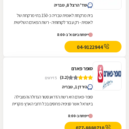
שד' הרצל 8, טבריה
בית מרקחת לאומית טבריה כ-150 בתי מרקחת של
לאומית - רק עבור לקוחותיה - רשת הפארם השלישית
בגודלה.
ייפתח ביום א' ב-8:00
04-9122944
סופר פארם
(3.2)
5 דירוגים
הירדן 1, טבריה
סופר-פארם היא רשת הדראגסטור הגדולה והמובילה
בישראל אשר סניפיה פרוסים בכל רחבי הארץ: מקריית
שמונה בצפון ועד לאילת בדרום.סופר-פארם הביאה...
ייפתח ב-8:00
077-8880710