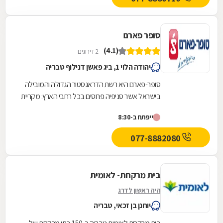
סופר פארם
(4.1)
2 דירוגים
יהודה הלוי 1, ביג פאשן דנילוף טבריה
סופר-פארם היא רשת הדראגסטור הגדולה והמובילה
בישראל אשר סניפיה פרוסים בכל רחבי הארץ: מקריית
שמונה בצפון ועד לאילת בדרום.סופר-פארם הביאה...
ייפתח ב-8:30
077-8882080
בית מרקחת- לאומית
היה ראשון לדרג
יוחנן בן זכאי, טבריה