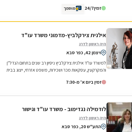
סבלנות ומקצועיות יוצאת דופן. השירות היה מהיר, יעיל
זמין
24/7
מוסמך
ואכפתי, והרגשנו שאנחנו בידיים טובות. תודה רבה על כל
העזרה
אילנית צירקלביץ-מדמוני משרד עו"ד
היה ראשון לדרג
ויצמן 42, כפר סבא
למשרד עו"ד אילנית צירקלביץ ניסיון רב שנים בתחום הנדל"ן
והמקרקעין, עסקאות מכר ושכירות, משפט אזרחי, ייצוג בבית
משפט בתביעות בתחומים מגוונים...
זמין ביום א' מ-7:30
לודמילה נגדימוב - משרד עו"ד וגישור
היה ראשון לדרג
התע"ש 20, כפר סבא