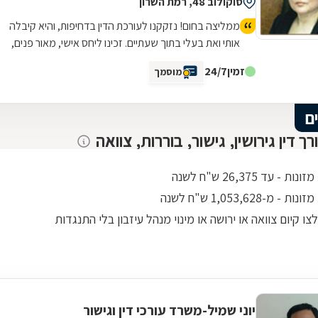
סוקולוב 48, רמת השרון
ממליצה בחום! נזקקנו לעורכת הדין בדחיפות, והיא קיבלה
אותי ואת בעלי בתוך שעתיים. זכינו ליחס אישי, מאור פנים,
סבלנות ומקצועיות יוצאת דופן. השירות היה מהיר, יעיל
זמין
24/7
מוסמך
ואכפתי, והרגשנו שאנחנו בידיים טובות. תודה רבה על כל
העזרה
ם
רך דין גירושין, גישור, בוררות, צוואה
 - עד 26,375 ש"ח לשנה
- מ-1,053,628 ש"ח לשנה
ו קיום צוואה או ירושה או מינוי מנהל עיזבון בלי התנגדות
יוני שמיל-משרד עורכי דין וגישור