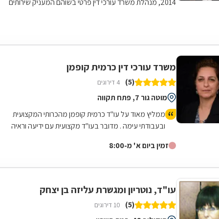
2014, מנהלת משרד עורכי דין פרטי בשוהם המעניק שירותים
משפטיים מקיפים ללקוחות מכל רחבי...
משרד עורכי דין כרמית קופמן
(5)
4 דירוגים
מוטה גור 7, פתח תקווה
ממליץ מאוד על עו"ד כרמית קופמן מהכרותי המקצועית
ובעבודתי עימה . מדובר בעו"ד מקצועית עם ידיעה וראיה
ברורה לנהל את ההליך באופן שמביא את הלקוח למצות את
זמין ביום א' מ-8:00
מלוא זכויותיו בהליך . בעלת ידע מקיף בחוקים והחלטות של
בתי המשפט העליון ומכאן שיש ערך נוסף להליך שמנוהל על
ידה שלא מצוי אצל שאר עורכי דין . ממליץ בחום לפנות אליה
לייצוג .
עו"ד, נוטריון ומגשרת עליזה בן יצחק
(5)
10 דירוגים