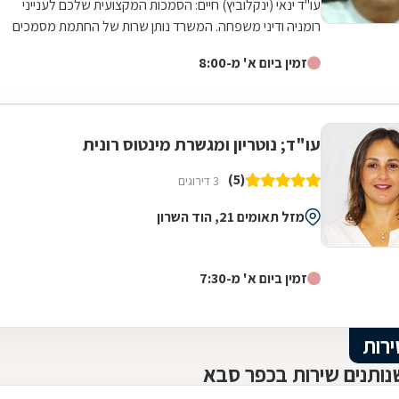
עו"ד ינאי (ינקלוביץ) חיים: הסמכות המקצועית שלכם לענייני
רומניה ודיני משפחה. המשרד נותן שרות של החתמת מסמכים
רישמיים בחותמת אפוסטיל של משרד...
זמין ביום א' מ-8:00
עו"ד; נוטריון ומגשרת מינטוס רונית
(5)
3 דירוגים
מזל תאומים 21, הוד השרון
זמין ביום א' מ-7:30
ירות
נותנים שירות בכפר סבא