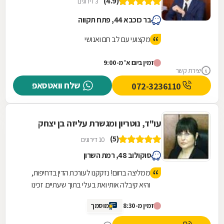
(4.9)
3 דירוגים
בר כוכבא 44, פתח תקווה
מקצועי עם לב חם ואנושי
זמין ביום א' מ-9:00
יצירת קשר
שלח וואטסאפ
072-3236110
עו"ד, נוטריון ומגשרת עליזה בן יצחק
(5)
10 דירוגים
סוקולוב 48, רמת השרון
ממליצה בחום! נזקקנו לעורכת הדין בדחיפות,
והיא קיבלה אותי ואת בעלי בתוך שעתיים. זכינו
ליחס אישי, מאור פנים, סבלנות ומקצועיות יוצאת
זמין מ-8:30
מוסמך
דופן. השירות היה מהיר, יעיל ואכפתי, והרגשנו
שאנחנו בידיים טובות. תודה רבה על כל העזרה