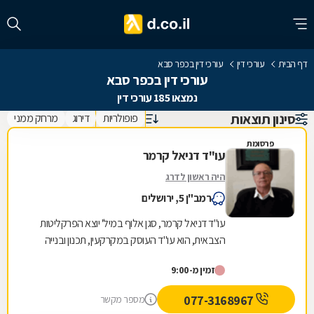
דף הבית
עורכי דין
עורכי דין בכפר סבא
עורכי דין בכפר סבא
נמצאו 185 עורכי דין
סינון תוצאות
פופולריות
דירוג
מרחק ממני
פרסומת
עו"ד דניאל קרמר
היה ראשון לדרג
רמב"ן 5, ירושלים
עו"ד דניאל קרמר, סגן אלוף במיל' יוצא הפרקליטות
הצבאית, הוא עו"ד העוסק במקרקעין, תכנון ובנייה
ומתמחה בענייני נדל"ן ותכנון ובניה ביהודה...
זמין מ-9:00
077-3168967
מספר מקשר