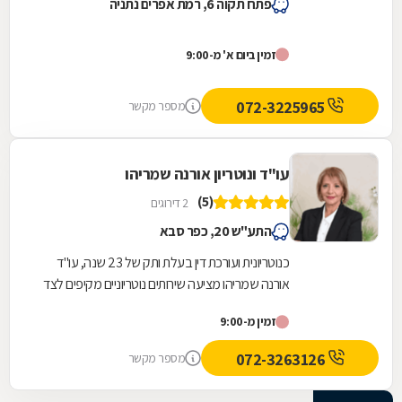
פתח תקוה 6, רמת אפרים נתניה
זמין ביום א' מ-9:00
072-3225965
מספר מקשר
עו"ד ונוטריון אורנה שמריהו
(5)
2 דירוגים
התע"ש 20, כפר סבא
כנוטריונית ועורכת דין בעלת ותק של 23 שנה, עו"ד
אורנה שמריהו מציעה שירותים נוטריוניים מקיפים לצד
מומחיותה המוכחת בדיני עבודה. ממשרדיה...
זמין מ-9:00
072-3263126
מספר מקשר