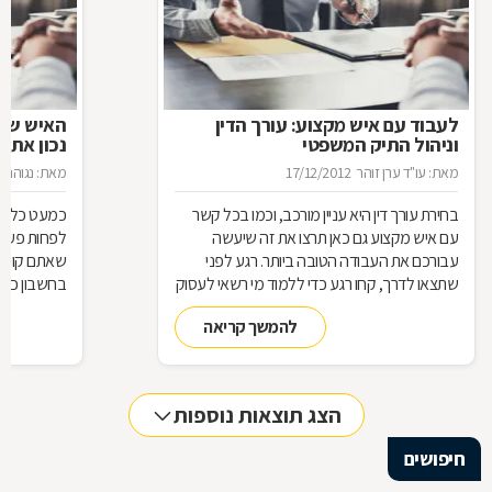
לעבוד עם איש מקצוע: עורך הדין
האיש שינ
וניהול התיק המשפטי
נכון את ע
מאת: עו"ד ערן זוהר
17/12/2012
מאת: נגוהה 
בחירת עורך דין היא עניין מורכב, וכמו בכל קשר
כמעט כל אחד
עם איש מקצוע גם כאן תרצו את זה שיעשה
לפחות פעם ב
עבורכם את העבודה הטובה ביותר. רגע לפני
שאתם קונים
שתצאו לדרך, קחו רגע כדי ללמוד מי רשאי לעסוק
בחשבון כדי
בעריכת דין ומה הידע הבסיסי הנדרש כדי לטפל
לאיזה עו"ד
להמשך קריאה
בתיק שלכם
עליך לבדוק 
שחשוב בא
הצג תוצאות נוספות
חיפושים