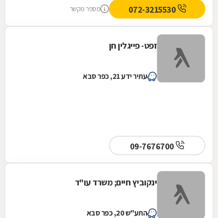
ממליץ בחום לכל מי שמחפש ליווי מקצועי אמין
072-3215530
מספר מקשר
ואיכותי. ד"ר אריה ציונטו
זפט- פייגלין חן
עתיר ידע 21, כפר סבא
09-7676700
ינקוביץ חיים; משרד עו"ד
התע"ש 20, כפר סבא