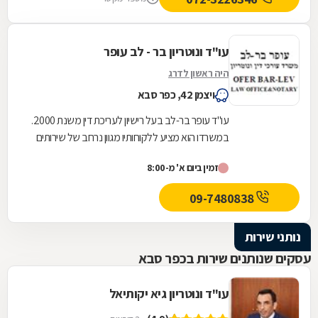
עו"ד ונוטריון בר - לב עופר
היה ראשון לדרג
ויצמן 42, כפר סבא
עו"ד עופר בר-לב בעל רישיון לעריכת דין משנת 2000.
במשרדו הוא מציע ללקוחותיו מגוון נרחב של שירותים
משפטיים בתחומים הבאים: דיני משפחה: גירושין,...
זמין ביום א' מ-8:00
09-7480838
נותני שירות
עסקים שנותנים שירות בכפר סבא
עו"ד ונוטריון גיא יקותיאל