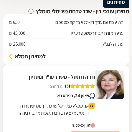
מחירונים
מחירון עורכי דין - שכר טרחה מינימלי מומלץ
התייעצות עם עורך דין - ללא בדיקת מסמכים
650 ₪
ערעור אזרחי לבית המשפט העליון
45,000 ₪
עתירה לבג"ץ
25,000 ₪
למחירון המלא
ורדה רוזנטל - משרד עו"ד ונוטריון
(5)
3 דירוגים
ויצמן 24, כפר סבא
אני ממליץ מאוד על עורכת דין ונוטריונית ורדה
רוזנטל, מקצועית, דוברת שפות מרובות ביניהן
ספרדית ואיטלקית. היא ליוותה אותי בסבלנות,
זמין מ-8:00
ואכפתיות, השירות שקבלתי היה מהיר ומושלם.