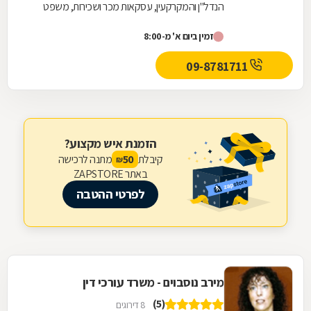
הנדל"ן והמקרקעין, עסקאות מכר ושכירות, משפט
אזרחי, ייצוג בבית משפט בתביעות בתחומים מגוונים...
זמין ביום א' מ-8:00
09-8781711
הזמנת איש מקצוע?
קיבלת
מתנה לרכישה
50
₪
באתר ZAPSTORE
לפרטי ההטבה
מירב נוסבוים - משרד עורכי דין
(5)
8 דירוגים