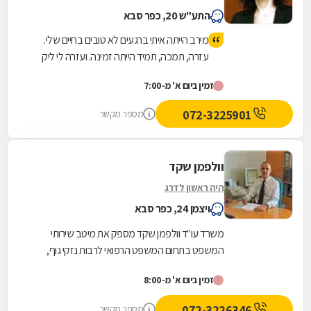
התע"ש 20, כפר סבא
מירב הייתה איתי ברגעים לא טובים בחיים שלי.
עזרה, תמכה, תמיד הייתה זמינה. ועזרה לי ליק
את המיטב מהסיטואציה. תודה! ממליץ בחום
זמין ביום א' מ-7:00
072-3225901
מספר מקשר
וולפמן שקד
היה ראשון לדרג
ויצמן 24, כפר סבא
משרד עו"ד וולפמן שקד מספק את מיטב שירותי
המשפט בתחום המשפט הרפואי לרבות נזקי גוף,
רשלנות רפואית ותאונות דרכים. בנוסף, אנו עוסקים
זמין ביום א' מ-8:00
בדיני עבודה...
072-3226346
מספר מקשר