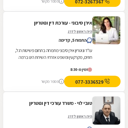
072-3267367
מספר מקשר
אירן סיבוני - עורכת דין ונוטריון
היה ראשון לדרג
התפוח 5, קדימה
עו"ד ונוטריון אירן סיבוני מתמחה בתחום פשיטות רגל,
חוזים, מקרקעין ומשפט אזרחי. השירות הינו ברמה
המקצועית הגבוהה ביותר ומתאפיין ביחס אישי...
זמין מ-8:30
077-3336529
מספר מקשר
טובי לוי - משרד עורכי דין ונוטריון
היה ראשון לדרג