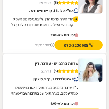
(5)
27 דירוגים
אח"י אילת 16, קריית חיים חיפה
הדר הייתה עורכת הדין שלי בתביעה מול מעסיק
קודם. היא טיפלה ברגישות ויסודיות רבה לאורך כל
הדרך והצלחנו לסיים את התיק בגישור שהוסכם
זמין ביום א' מ-9:00
על שני הצדדים. הדר הייתה זמינה לאורך כל
הדרך, מקצועית ברמות הכי גבוהות עם ידע
072-3220935
מספר מקשר
מעמיק בדיני עבודה ונתנה לי תחושה שיש לי על
מי לסמוך וכך היה!
שרונה ברנבוים - עורכת דין
(5)
2 דירוגים
לאה גולדברג 1, קרית מוצקין
עו"ד שרונה ברנבוים בוגרת תואר ראשון במשפטים
ומנהל עסקים, בוגרת תואר שני בתחום הציבורי-מנהלי
מאוניברסיטת חיפה. עו"ד ברנבוים מייצגת בקשת
זמין ביום א' מ-9:00
רחבה...