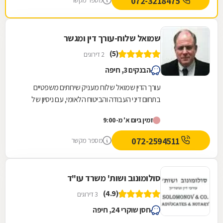
072-3218475
מספר מקשר
שישתמש בשירות של רלי רק ירויח בגדול
שמואל שלוח-עורך דין ומגשר
(5)
2 דירוגים
הבנקים 3, חיפה
עורך הדין שמואל שלוח מעניק שירותים משפטיים
בתחום דיני העבודה והביטוח הלאומי, עם ניסיון של
למעלה משלושים שנה בהתנהלות מול המערכות
זמין ביום א' מ-9:00
והגורמים...
072-2594511
מספר מקשר
סולומונוב ושות' משרד עו"ד
(4.9)
3 דירוגים
חסן שוקרי 24, חיפה