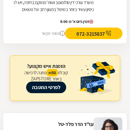
משרד עורכי דין סולומונוב ושות' ממוקם בחיפה, ויש לו
ניסיון עשיר ביותר בטיפול במגוון רחב של נושאים
בתחום דיני העבודה. במשרד ניתן לקבל מענה...
זמין ביום א' מ-8:00
072-3215837
מספר מקשר
הזמנת איש מקצוע?
קיבלת
מתנה לרכישה
50
₪
באתר ZAPSTORE
לפרטי ההטבה
עו"ד הדר פלד-טל