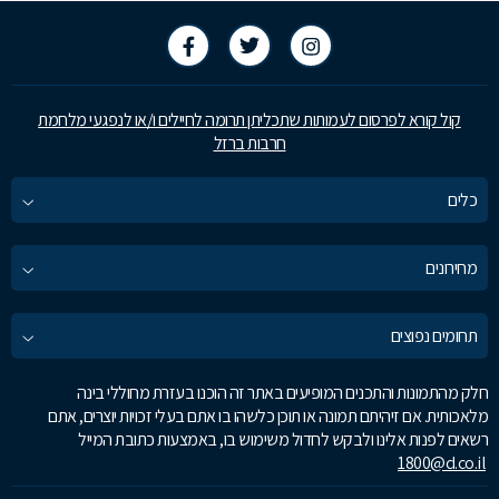
קול קורא לפרסום לעמותות שתכליתן תרומה לחיילים ו/או לנפגעי מלחמת
חרבות ברזל
כלים
מחירונים
תחומים נפוצים
חלק מהתמונות והתכנים המופיעים באתר זה הוכנו בעזרת מחוללי בינה
מלאכותית. אם זיהיתם תמונה או תוכן כלשהו בו אתם בעלי זכויות יוצרים, אתם
רשאים לפנות אלינו ולבקש לחדול משימוש בו, באמצעות כתובת המייל
1800@d.co.il