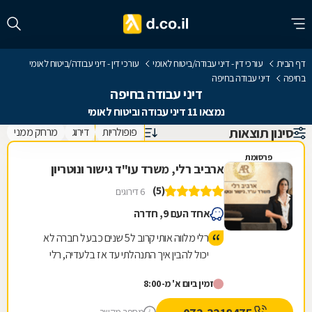
דף הבית
עורכי דין - דיני עבודה/ביטוח לאומי
עורכי דין - דיני עבודה/ביטוח לאומי
בחיפה
דיני עבודה בחיפה
דיני עבודה בחיפה
נמצאו 11 דיני עבודה וביטוח לאומי
סינון תוצאות
פופולריות
דירוג
מרחק ממני
פרסומת
ארביב רלי, משרד עו"ד גישור ונוטריון
(5)
6 דירוגים
אחד העם 9, חדרה
רלי מלווה אותי קרוב ל5 שנים כבעל חברה לא
יכול להבין איך התנהלתי עד אז בלעדיה, רלי
יסודית מקצועית ברמות הגבהות ביותר, לא
זמין ביום א' מ-8:00
מתפשרת על כלום ותמיד שם כדי למצוא
פתרונות ובעיקר לשמור עלי ועל החברה שלי, מי