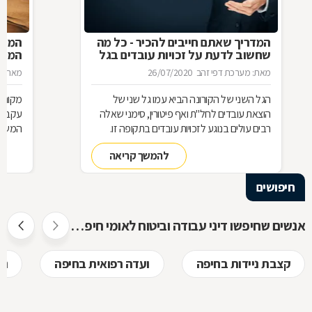
המדריך שאתם חייבים להכיר - כל מה
המעס
שחשוב לדעת על זכויות עובדים בגל
המדר
הקורונה השני
מאת: מערכת דפי זהב
26/07/2020
מאת: מ
הגל השני של הקורונה הביא עמו גל שני של
מקום 
הוצאת עובדים לחל"ת ואף פיטורין, סימני שאלה
עקב הת
רבים עולים בנוגע לזכויות עובדים בתקופה זו.
המשכו
ריכזנו עבורכם מספר שאלות ותשובות חשובות
מהביט
להמשך קריאה
בנושא חם זה:
חיפושים
אנשים שחיפשו דיני עבודה וביטוח לאומי חיפשו גם
קצבת ניידות בחיפה
ועדה רפואית בחיפה
נכ