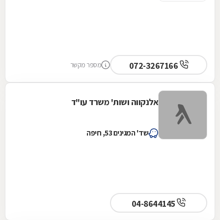
072-3267166
מספר מקשר
אלנקווה ושות' משרד עו"ד
שד' המגינים 53, חיפה
04-8644145