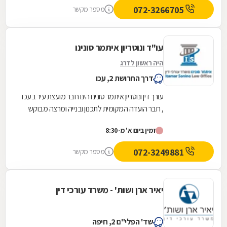
072-3266705
מספר מקשר
עו"ד ונוטריון איתמר סונינו
היה ראשון לדרג
דרך החרושת 2, עכו
עורך דין ונוטריון איתמר סונינו הינו חבר מועצת עיר בעכו
, חבר הועדה המקומית לתכנון ובנייה ומרצה מבוקש
בתחום דיני עבודה , ביטוח לאומי ומשפט...
זמין ביום א' מ-8:30
072-3249881
מספר מקשר
יאיר ארן ושות' - משרד עורכי דין
שד' הפלי"ם 2, חיפה