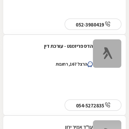
052-3980419
הדס פריזמנט - עורכת דין
הרצל 167, רחובות
054-5272835
עו"ד אמיר ירון