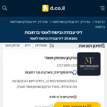
דף הבית
עורכי דין - דיני עבודה/ביטוח לאומי
עורכי דין - דיני עבודה/ביטוח לאומי
ברחובות
דיני עבודה וביטוח לאומי ברחובות
נמצאו 25 דיני עבודה וביטוח לאומי
סינון תוצאות
פופולריות
דירוג
מרחק ממני
מרקמן טומשין ושות'
היה ראשון לדרג
חיים פקריס 3, פארק ת.מ.ר רחובות
בעולם המשפטי המורכב, בחירת הייצוג הנכון קובעת
את ההצלחה. משרד מרקמן טומשין ושות' מעניק
ללקוחותיו ליווי משפטי מקצועי, אישי ואדיב, תוך
זמין ביום א' מ-0:00
התאמה...
מספר מקשר