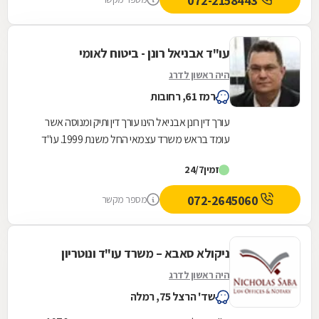
072-2158443
עו"ד אבניאל רונן - ביטוח לאומי
היה ראשון לדרג
רמז 61, רחובות
עורך דין רונן אבניאל הינו עורך דין ותיק ומנוסה אשר
עומד בראש משרד עצמאי החל משנת 1999. עו"ד
רונן אבניאל מומחה בטיפול בזכויות ובתביעות של...
זמין
24/7
072-2645060
מספר מקשר
ניקולא סאבא – משרד עו"ד ונוטריון
היה ראשון לדרג
שד' הרצל 75, רמלה