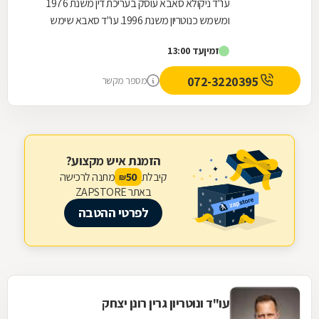
עו"ד ניקולא סאבא עוסק בעריכת דין משנת 1976
ומשמש כנוטריון משנת 1996. עו"ד סאבא שימש
כשופט בבית הדין המשמעתי של לשכת עורכי הדין
זמין
עד 13:00
במשך 4...
072-3220395
מספר מקשר
הזמנת איש מקצוע?
קיבלת
מתנה לרכישה
50
₪
באתר ZAPSTORE
לפרטי ההטבה
עו"ד ונוטריון גרין רונן יצחק