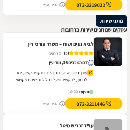
072-3219022
מספר מקשר
נותני שירות
עסקים שנותנים שירות ברחובות
לביא נעים ושות – משרד עורכי דין
(5)
3 דירוגים
דם המכבים 36, מודיעין
עורך דין לביא נעים נתן לי יד בתקופה קשה, ידע
לתמוך, להקשיב ומעל הכל לתת שירות מקצועי
ויעיל שהסתיים בזכיה מעל הציפיות שלי
זמין
עד 18:00
072-3211446
מספר מקשר
עו"ד זכריש מיטל