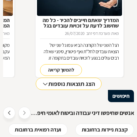
המדריך שאתם חייבים להכיר - כל מה
המעס
שחשוב לדעת על זכויות עובדים בגל
המדר
הקורונה השני
מאת: מערכת דפי זהב
26/07/2020
מאת: מ
הגל השני של הקורונה הביא עמו גל שני של
מקום 
הוצאת עובדים לחל"ת ואף פיטורין, סימני שאלה
עקב הת
רבים עולים בנוגע לזכויות עובדים בתקופה זו.
המשכו
ריכזנו עבורכם מספר שאלות ותשובות חשובות
מהביט
להמשך קריאה
בנושא חם זה:
הצג תוצאות נוספות
חיפושים
אנשים שחיפשו דיני עבודה וביטוח לאומי חיפשו גם
קצבת ניידות ברחובות
ועדה רפואית ברחובות