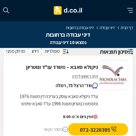
דף הבית
דיני עבודה
דיני עבודה ברחובות
דיני עבודה ברחובות
נמצאו 10 דיני עבודה
סינון תוצאות
פופולריות
דירוג
מרחק ממני
ניקולא סאבא – משרד עו"ד ונוטריון
היה ראשון לדרג
שד' הרצל 75, רמלה
עו"ד ניקולא סאבא עוסק בעריכת דין משנת 1976
ומשמש כנוטריון משנת 1996. עו"ד סאבא שימש
כשופט בבית הדין המשמעתי של לשכת עורכי הדין
זמין ביום א' מ-8:00
במשך 4...
072-3220395
מספר מקשר