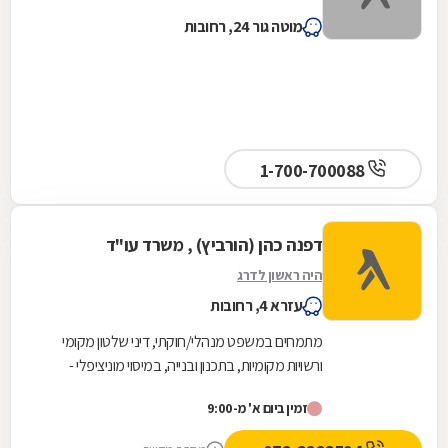
מוטה גור 24, רחובות
1-700-700088
דפנה כהן (הורביץ) , משרד עו"ד
היה ראשון לדרג
עזרא 4, רחובות
מתמחים במשפט מנהלי/חוקתי, דיני שלטון מקומי
ורשויות מקומיות, בתכנון ובנייה, במיסוי מוניציפלי -
ארנונה, היטלי השבחה, אגרות והיטלי פיתוח.משפט...
זמין ביום א' מ-9:00