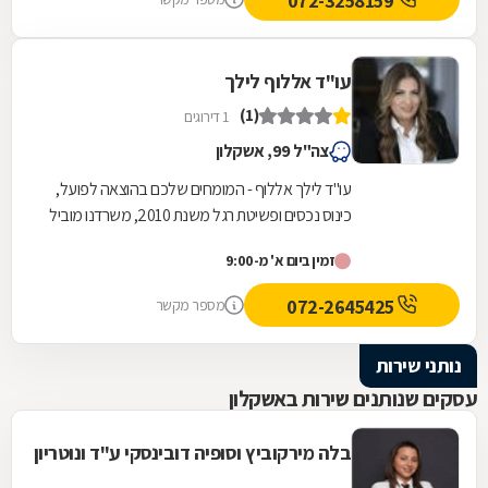
072-3258159
עו"ד אללוף לילך
(1)
1 דירוגים
צה"ל 99, אשקלון
עו"ד לילך אללוף - המומחים שלכם בהוצאה לפועל,
כינוס נכסים ופשיטת רגל משנת 2010, משרדנו מוביל
בתחומי ההוצאה לפועל, כינוס נכסים ופשיטת רגל,...
זמין ביום א' מ-9:00
072-2645425
מספר מקשר
נותני שירות
עסקים שנותנים שירות באשקלון
בלה מירקוביץ וסופיה דובינסקי ע"ד ונוטריון