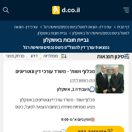
דף הבית
עורכי דין - הוצאה לפועל/כינוס נכסים/פשיטת רגל
עורכי דין - הוצאה
לפועל/כינוס נכסים/פשיטת רגל באשקלון
גביית חובות באשקלון
גביית חובות באשקלון
נמצאו 9 עורך דין להוצל"פ כינוס נכסים ופשיטת רגל
סינון תוצאות
פופולריות
דירוג
מרחק ממני
מכלוף ושות' - משרד עורכי דין ונוטריונים
היה ראשון לדרג
העבודה 1, אשקלון
מכלוף ושות' - משרד עורכי דין ונוטריונים באשקלון
מציע מומחיות מיוחדת בתחום ההוצאה לפועל, כינוס
נכסים ופשיטת רגל, ומעניק מענה משפטי מקיף
זמין ביום א' מ-9:00
למגזר...
מספר מקשר