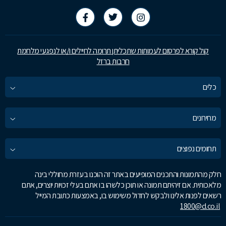
קול קורא לפרסום לעמותות שתכליתן תרומה לחיילים ו/או לנפגעי מלחמת
חרבות ברזל
כלים
מחירונים
תחומים נפוצים
חלק מהתמונות והתכנים המופיעים באתר זה הוכנו בעזרת מחוללי בינה
מלאכותית. אם זיהיתם תמונה או תוכן כלשהו בו אתם בעלי זכויות יוצרים, אתם
רשאים לפנות אלינו ולבקש לחדול משימוש בו, באמצעות כתובת המייל
1800@d.co.il