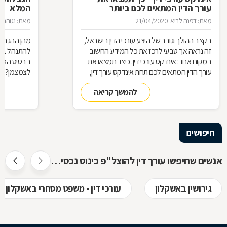
עורך הדין המתאים לכם ביותר
המלא
מאת: דפנה לביא
21/04/2020
מאת: נגוהה 
בקצב ההולך וגובר של היצע עורכי הדין בישראל,
מהן ההגבלות
זה נראה אך טבעי לרכז את כל המידע החשוב
להתנהל בצי
במקום אחד: אינדקס עורכי דין. כיצד תמצאו את
בבסיס הטלתן
עורך הדין המתאים לכם תחת אינדקס עורך דין,
לצמצמן? לנ
מדוע תרצו להיות רשומים באינדקס כזה כעורכי
להמשך קריאה
דין, ואיך זה עובד? כל התשובות בכתבה
שלפניכם
חיפושים
אנשים שחיפשו עורך דין להוצל"פ כינוס נכסים ופשיטת רגל חיפשו גם
גירושין באשקלון
עורכי דין - משפט מסחרי באשקלון