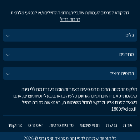
קול קורא לפרסום לעמותות שתכליתן תרומה לחיילים ו/או לנפגעי מלחמת
חרבות ברזל
כלים
מחירונים
תחומים נפוצים
חלק מהתמונות והתכנים המופיעים באתר זה הוכנו בעזרת מחוללי בינה
מלאכותית. אם זיהיתם תמונה או תוכן כלשהו בו אתם בעלי זכויות יוצרים, אתם
רשאים לפנות אלינו ולבקש לחדול משימוש בו, באמצעות כתובת המייל
1800@d.co.il
אודות
נגישות
תנאי שימוש
מדיניות פרטיות
זאפ גרופ
צרו קשר
כל הזכויות שמורות לדפי זהב מקבוצת זאפ גרופ © 2026