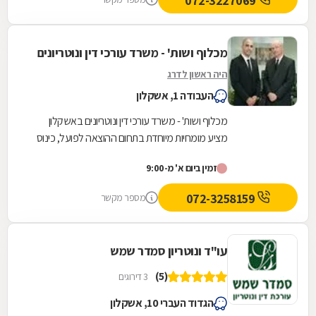
072-3227069
מכלוף ושות' - משרד עורכי דין ונוטריונים
היה ראשון לדרג
העבודה 1, אשקלון
מכלוף ושות' - משרד עורכי דין ונוטריונים באשקלון
מציע מומחיות מיוחדת בתחום ההוצאה לפועל, כינוס
נכסים ופשיטת רגל, ומעניק מענה משפטי מקיף
זמין ביום א' מ-9:00
למגזר...
072-3258159
מספר מקשר
עו"ד ונוטריון סמדר שמש
(5)
3 דירוגים
הגדוד העברי 10, אשקלון