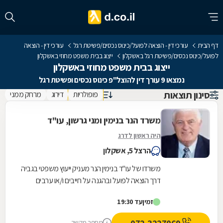
דף הבית
עורכי דין - הוצאה לפועל/כינוס נכסים/פשיטת רגל
עורכי דין - הוצאה
לפועל/כינוס נכסים/פשיטת רגל באשקלון
ייצוג בבית משפט מחוזי באשקלון
ייצוג בבית משפט מחוזי באשקלון
נמצאו 9 עורך דין להוצל"פ כינוס נכסים ופשיטת רגל
סינון תוצאות
פופולריות
דירוג
מרחק ממני
משרד הנר בנימין ומני גרשון, עו"ד
היה ראשון לדרג
הרצל 5, אשקלון
משרדו של עו"ד בנימין הנר מעניק ייעוץ משפטי בגביה
דרך הוצאה לפועל ובהגנה על חייבים ו/או ערבים
הנתבעים על-ידי ההוצאה לפועל. במסגרת זו הצוות...
זמין
עד 19:30
מספר מקשר