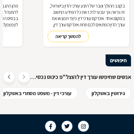
בקצב ההולך וגובר של היצע עורכי הדין בישראל,
מהן ההגבלות
זה נראה אך טבעי לרכז את כל המידע החשוב
להתנהל בצי
במקום אחד: אינדקס עורכי דין. כיצד תמצאו את
בבסיס הטלתן
עורך הדין המתאים לכם תחת אינדקס עורך דין,
לצמצמן? לנ
מדוע תרצו להיות רשומים באינדקס כזה כעורכי
להמשך קריאה
דין, ואיך זה עובד? כל התשובות בכתבה
שלפניכם
חיפושים
אנשים שחיפשו עורך דין להוצל"פ כינוס נכסים ופשיטת רגל חיפשו גם
גירושין באשקלון
עורכי דין - משפט מסחרי באשקלון