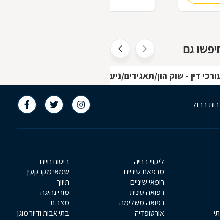
לעיכוב הליכים בהוצאה לפועל. על תהליך
הגשת הבקשה בכתבה שלפניך.
יפשו גם
ורכי דין - שוק הון/תאגידים/ניע באשקלון
בות ברזל
ליקויי בנייה
ביטוח חיים
מרפאת שיניים
שמאי מקרקעין
רופאי שיניים
תיווך
רפואה סינית
מורי נהיגה
רפואה משלימה
מצבות
תי
אורטופדיה
בתי אבות ודיור מוגן