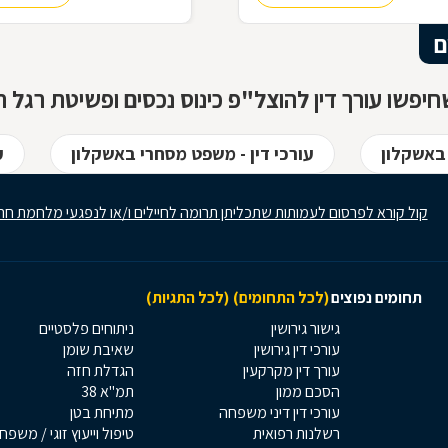
 התשובות בכתבה שלפניכם
ם
יפשו עורך דין להוצל"פ כינוס נכסים ופשיטת רגל ח
 באשקלון
עורכי דין - משפט מסחרי באשקלון
ע
קול קורא לפרסום לעמותות שתכליתן תרומה לחיילים ו/או לנפגעי מלחמת חר
תחומים נפוצים
(לכל התחומים)
(לכל התגיות)
גישור גירושין
ניתוחים פלסטיים
עורכי דין גירושין
שאיבת שומן
עורך דין מקרקעין
הגדלת חזה
הסכם ממון
תמ"א 38
עורכי דין דיני משפחה
מתיחת בטן
רשלנות רפואית
טיפול וייעוץ זוגי / משפח