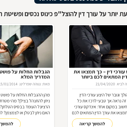
ת יותר על עורך דין להוצל"פ כינוס נכסים ופשיטת ר
עורכי דין – כך תמצאו את
הגבלות החלות על פושט 
ין המתאים לכם ביותר
המדריך המלא
 לביא
21/04/2020
מאת: נגוהה שפרלינג
15/01/2014
ך וגובר של היצע עורכי הדין
מהן ההגבלות החלות על פושט ר
זה נראה אך טבעי לרכז את כל
ניתן להתנהל בצילן? מהי מטרתן
שוב במקום אחד: אינדקס עורכי
הרציונל העומד בבסיס הטלתן? ו
 תמצאו את עורך הדין המתאים לכם
האם ניתן לבטלן או לצמצמן? לנ
ס עורך דין, מדוע תרצו להיות
התשובות
להמשך קריאה
להמשך 
ינדקס כזה כעורכי דין, ואיך זה