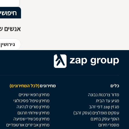
עובד? כל
חיפושי
אנשים שח
גירושין
כלים
מחירונים
(לכל המחירונים)
מדור צרכנות נבונה
מחירון רופאי שיניים
מגיע עד הבית
מחירון טיפול פסיכולוגי
מגזין zap דפי זהב
מחירון מורים לנהיגה
עסקים מומלצים (עסק זהב)
מחירון שירותי תרגום
הוסף עסק בחינם
מחירון מכשירי שמיעה
מספרי חירום
מחירון אביזרים אורטופדיים