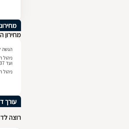
מחירוני
מחירון ה
הגשה לב
ועד 536,137 ש"ח
ניהול תיק ת
עורך די
רוצה לדע