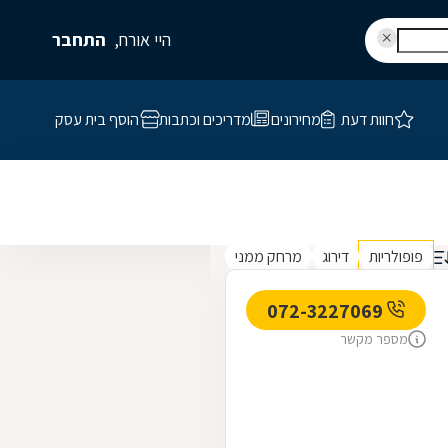
היי אורח,
התחבר
חוות דעת
מחירונים
מדריכים וכתבות
הוסף בית עסק
פופולריות
דירוג
מרחק ממני
072-3227069
מספר מקשר