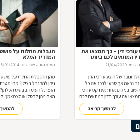
עורכי דין – כך תמצאו את
הגבלות החלות על פושט 
ין המתאים לכם ביותר
המדריך המלא
 לביא
21/04/2020
מאת: נגוהה שפרלינג
15/01/2014
ך וגובר של היצע עורכי הדין
מהן ההגבלות החלות על פושט ר
זה נראה אך טבעי לרכז את כל
ניתן להתנהל בצילן? מהי מטרתן
שוב במקום אחד: אינדקס עורכי
הרציונל העומד בבסיס הטלתן? ו
 תמצאו את עורך הדין המתאים לכם
האם ניתן לבטלן או לצמצמן? לנ
ס עורך דין, מדוע תרצו להיות
התשובות
להמשך קריאה
להמשך 
ינדקס כזה כעורכי דין, ואיך זה
 התשובות בכתבה שלפניכם
ם