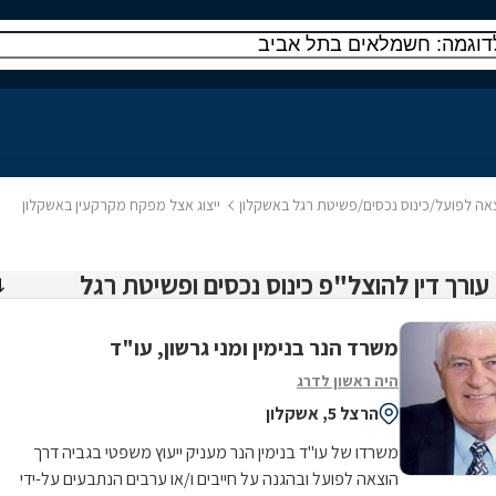
וצאה לפועל/כינוס נכסים/פשיטת רגל באשקלון
ייצוג אצל מפקח מקרקעין באשקלון
משרד הנר בנימין ומני גרשון, עו"ד
היה ראשון לדרג
הרצל 5, אשקלון
משרדו של עו"ד בנימין הנר מעניק ייעוץ משפטי בגביה דרך
הוצאה לפועל ובהגנה על חייבים ו/או ערבים הנתבעים על-ידי