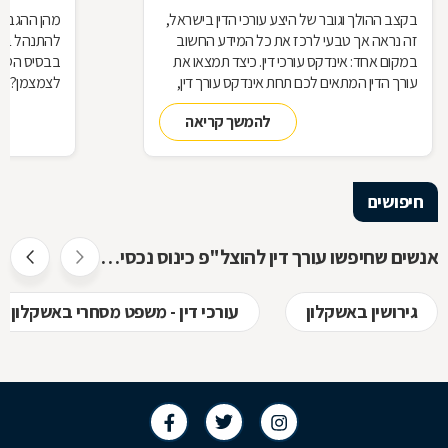
בקצב ההולך וגובר של היצע עורכי הדין בישראל,
מהן ההגבלות
זה נראה אך טבעי לרכז את כל המידע החשוב
להתנהל בצי
במקום אחד: אינדקס עורכי דין. כיצד תמצאו את
בבסיס הטלתן
עורך הדין המתאים לכם תחת אינדקס עורך דין,
לצמצמן? לנ
מדוע תרצו להיות רשומים באינדקס כזה כעורכי
להמשך קריאה
דין, ואיך זה עובד? כל התשובות בכתבה
שלפניכם
חיפושים
אנשים שחיפשו עורך דין להוצל"פ כינוס נכסים ופשיטת רגל חיפשו גם
גירושין באשקלון
עורכי דין - משפט מסחרי באשקלון