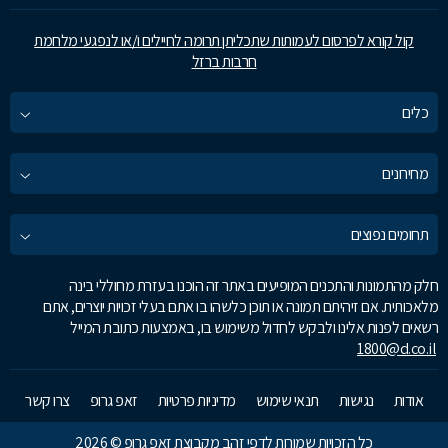
קול קורא לפרסום לעמותות שתכליתן תרומה לחיילים ו/או לנפגעי מלחמת
חרבות ברזל
כלים
מחירונים
תחומים נפוצים
חלק מהתמונות והתכנים המופיעים באתר זה הוכנו בעזרת מחוללי בינה
מלאכותית. אם זיהיתם תמונה או תוכן כלשהו בו אתם בעלי זכויות יוצרים, אתם
רשאים לפנות אלינו ולבקש לחדול משימוש בו, באמצעות כתובת המייל
1800@d.co.il
אודות
נגישות
תנאי שימוש
מדיניות פרטיות
זאפ גרופ
צרו קשר
כל הזכויות שמורות לדפי זהב מקבוצת זאפ גרופ © 2026