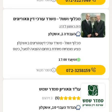
072-3227069
מכלוף ושות' - משרד עורכי דין ונוטריונים
היה ראשון לדרג
העבודה 1, אשקלון
מכלוף ושות' - משרד עורכי דין ונוטריונים באשקלון
מציע מומחיות מיוחדת בתחום ההוצאה לפועל, כינוס
נכסים ופשיטת רגל, ומעניק מענה משפטי מקיף
זמין
עד 17:00
למגזר...
072-3258159
מספר מקשר
עו"ד ונוטריון סמדר שמש
(5)
3 דירוגים
הגדוד העברי 10, אשקלון