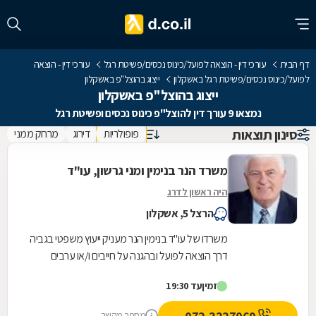
דף הבית
עורכי דין - הוצאה לפועל/כינוס נכסים/פשיטת רגל
עורכי דין - הוצאה
לפועל/כינוס נכסים/פשיטת רגל באשקלון
ייצוג בהוצל"פ באשקלון
ייצוג בהוצל"פ באשקלון
נמצאו 9 עורך דין להוצל"פ כינוס נכסים ופשיטת רגל
סינון תוצאות
פופולריות
דירוג
מרחק ממני
משרד הנר בנימין ומני גרשון, עו"ד
היה ראשון לדרג
הרצל 5, אשקלון
משרדו של עו"ד בנימין הנר מעניק ייעוץ משפטי בגביה
דרך הוצאה לפועל ובהגנה על חייבים ו/או ערבים
הנתבעים על-ידי ההוצאה לפועל. במסגרת זו הצוות...
זמין
עד 19:30
מספר מקשר