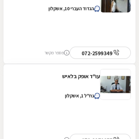
הגדוד העברי 10, אשקלון
072-2599349
מספר מקשר
עו"ד אופק בלאיש
נח"ל 1, אשקלון