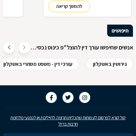
מדוע תרצו להיות רשומים באינדקס כזה כעורכי
להמשך קריאה
דין, ואיך זה עובד? כל התשובות בכתבה
שלפניכם
חיפושים
אנשים שחיפשו עורך דין להוצל"פ כינוס נכסים ופשיטת רגל חיפשו גם
גירושין באשקלון
עורכי דין - משפט מסחרי באשקלון
קול קורא לפרסום לעמותות שתכליתן תרומה לחיילים ו/או לנפגעי מלחמת
חרבות ברזל