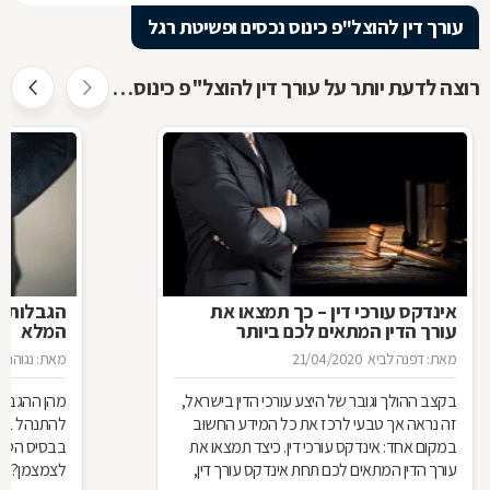
עורך דין להוצל"פ כינוס נכסים ופשיטת רגל
רוצה לדעת יותר על עורך דין להוצל"פ כינוס נכסים ופשיטת רגל ?
אינדקס עורכי דין – כך תמצאו את
הגבלות ה
עורך הדין המתאים לכם ביותר
המלא
מאת: דפנה לביא
21/04/2020
מאת: נגוהה 
בקצב ההולך וגובר של היצע עורכי הדין בישראל,
מהן ההגבלות
זה נראה אך טבעי לרכז את כל המידע החשוב
להתנהל בצי
במקום אחד: אינדקס עורכי דין. כיצד תמצאו את
בבסיס הטלתן
עורך הדין המתאים לכם תחת אינדקס עורך דין,
לצמצמן? לנ