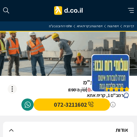
דף הבית
זיפות גגות
זיפות גגות בקרית אתא
שלומי רוח ובנו בע"מ
שלומי רוח ובנו בע"מ
)
4.5
(
15
דירוגים
זמין מ-8:00
רמב"ם 1, קרית אתא
072-3211602
אודות