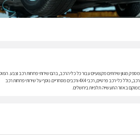
 של UMI וקבוצת מכשירי תנועה והוא מספק מגוון שירותים מקצועיים עבור כל כלי הרכב, בהם שירותי פחחות רכב וצבע. המו
מעסיק צוות מכונאים מקצועי ומיומן בביצוע עבודות פחחות וצבע עבור כל כלי הרכב, כולל כלי רכב פרטיים, רכבי 4X4 ורכבים מסחריים. נוסף על שירותי פחחות רכב
 ממוקם באזור התעשייה תלפיות בירושלים.