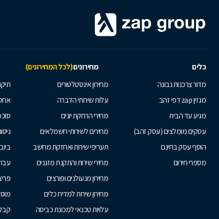
כלים
מחירונים
(לכל המחירונים)
מדור צרכנות נבונה
מחירון אינסטלטורים
תיקו
מגזין zap דפי זהב
עלות שירותי הדברה
אחס
מגיע עד הבית
מחירי הרחקת יונים
סוככ
עסקים מומלצים (עסק זהב)
מחירים לשירותי חשמלאים
ניסור
הוסף עסק בחינם
תעריפי שירות ואחזקת מחשב
ביוב
מספרי חירום
מחירי שירות והתקנת מזגנים
עבוד
מחירון מנעולנים ופורצים
פריצ
מחירון שירות למדיח כלים
מוסכ
עלויות טכנאי למכונת כביסה
קבלנ