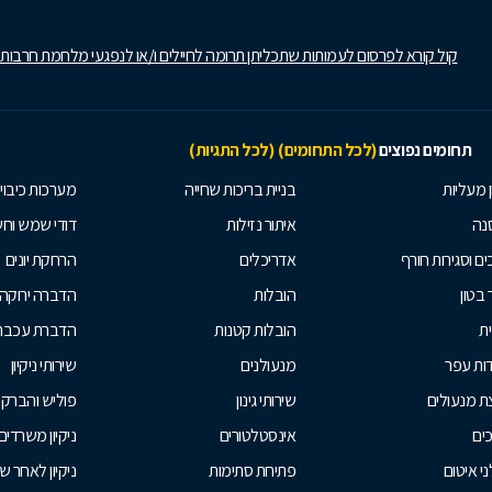
קול קורא לפרסום לעמותות שתכליתן תרומה לחיילים ו/או לנפגעי מלחמת חרבות
תחומים נפוצים
(לכל התחומים)
(לכל התגיות)
ן מעליות
בניית בריכות שחייה
מערכות כיבוי
נה
איתור נזילות
דודי שמש וח
ים וסגירות חורף
אדריכלים
הרחקת יונים
 בטון
הובלות
הדברה ירוקה
ית
הובלות קטנות
הדברת עכברי
ות עפר
מנעולנים
שירותי ניקיון
ת מנעולים
שירותי גינון
פוליש והברק
ים
אינסטלטורים
ניקיון משרדים
י איטום
פתיחת סתימות
ניקיון לאחר ש