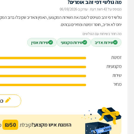
מה גולשי דפי זהב אומרים?
מבוסס על 43 חוות דעת
·
עודכן ב-06/08/2026
גולשי דפי זהב מציינים לטובה את השירות המקצועי, האמין והאדיב שקיבלו ברוב המק
יחס לא אדיב, חוסר זמינות ומחירים גבוהים.
מה חוזר בשיחות עם הגולשים
שירות אדיב
שירות מקצועי
שירות אמין
זמינות
מקצועיות
שירות
מחיר
כת
₪
50
הזמנת איש מקצוע?
קיבלת
מת