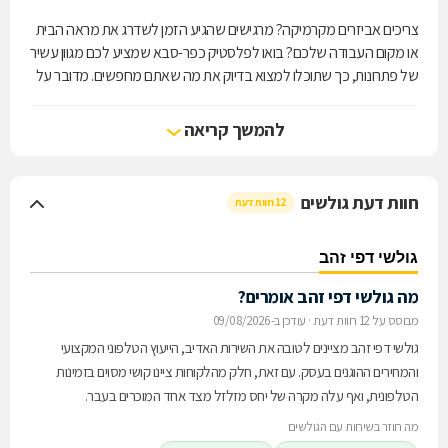
צריכים אביזרים מקרמיקה? מרגישים שהגיע הזמן לשדרג את מראה הבית
או מקום העבודה שלכם? בואו לפלסטיק כפר-סבא שמציע לכם מגוון עשיר
של פתרונות, כך שתוכלו למצוא בדיוק את מה שאתם מחפשים. מדובר על
מרכז מכירות בעל ניסיון של יותר מ-30 שנים, המעניק את מיטב השירותים
עבור כל לקוחותיו הפרטיים, העסקיים והמוסדיים, ומאפשר לכם להפוך את
להמשך קריאה
המקום שלכם לכזה שכיף לשהות בו. לקבלת הצעת מחיר הוגנת ועוד
מידע, התקשרו למרכז.
חוות דעת גולשים
12 חוות דעת
גולשי דפי זהב
מה גולשי דפי זהב אומרים?
מבוסס על 12 חוות דעת
·
עודכן ב-09/08/2026
גולשי דפי זהב מציינים לטובה את השירות האדיב, הייעוץ הטלפוני המקצועי
והמחירים ההוגנים בעסק. עם זאת, חלק מהלקוחות ציינו קושי מסוים בזמינות
הטלפונית, ואף עלה מקרה של יחס מזלזל מצד אחד המוכרים בעבר.
מה חוזר בשיחות עם הגולשים